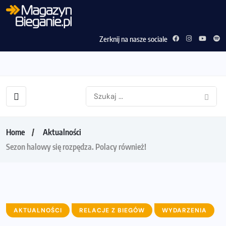
Zerknij na nasze sociale
Home
Aktualności
Sezon halowy się rozpędza. Polacy również!
AKTUALNOŚCI
RELACJE Z BIEGÓW
WYDARZENIA