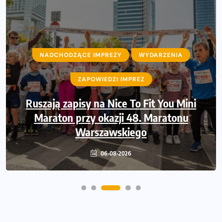
NADCHODZĄCE IMPREZY
NADCHODZĄCE IMPREZY
WYDARZENIA
WYDARZENIA
ZAPOWIEDZI IMPREZ
ZAPOWIEDZI IMPREZ
Ruszają zapisy na Nice To Fit You Mini
Sprawdzone trasy wracają! Poznaj
przebieg 43. Toruń Maratonu, 17. Toruń
Maraton przy okazji 48. Maratonu
Półmaratonu i biegu na 5 km
Warszawskiego
06-08-2026
06-08-2026