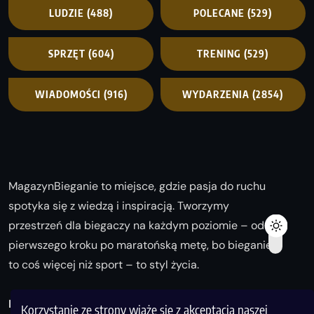
LUDZIE
(488)
POLECANE
(529)
SPRZĘT
(604)
TRENING
(529)
WIADOMOŚCI
(916)
WYDARZENIA
(2854)
MagazynBieganie to miejsce, gdzie pasja do ruchu
spotyka się z wiedzą i inspiracją. Tworzymy
przestrzeń dla biegaczy na każdym poziomie – od
pierwszego kroku po maratońską metę, bo bieganie
to coś więcej niż sport – to styl życia.
Biegaj z nami i odkrywaj swoją najlepszą wersję!
Korzystanie ze strony wiąże się z akceptacją naszej