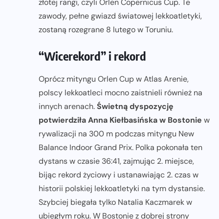
złotej rangi, czyli Orlen Copernicus Cup. Te
zawody, pełne gwiazd światowej lekkoatletyki,
zostaną rozegrane 8 lutego w Toruniu.
“Wicerekord” i rekord
Oprócz mityngu Orlen Cup w Atlas Arenie,
polscy lekkoatleci mocno zaistnieli również na
innych arenach.
Świetną dyspozycję
potwierdziła Anna Kiełbasińska w Bostonie
w
rywalizacji na 300 m podczas mityngu New
Balance Indoor Grand Prix. Polka pokonała ten
dystans w czasie 36:41, zajmując 2. miejsce,
bijąc rekord życiowy i ustanawiając 2. czas w
historii polskiej lekkoatletyki na tym dystansie.
Szybciej biegała tylko Natalia Kaczmarek w
ubiegłym roku. W Bostonie z dobrej strony