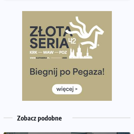
Praska 5k Run gospodarzem Mistrzostw Polski
Największy Bieg Powstania Warszawskiego w historii.
Ponad 12 tysięcy uczestników pobiegło dla Bohaterów!
Tętno vs tempo – czym kierować się w bieganiu?
Co ma dużo białka? Produkty, które warto włączyć do
diety
Rozbiegany Olsztyn szykuje się na weekend z
półmaratonem
Już w tę sobotę 35. Bieg Powstania Warszawskiego.
Wystartuje rekordowa liczba uczestników
35. Bieg Powstania Warszawskiego – praktyczny
poradnik przed startem
Zobacz podobne