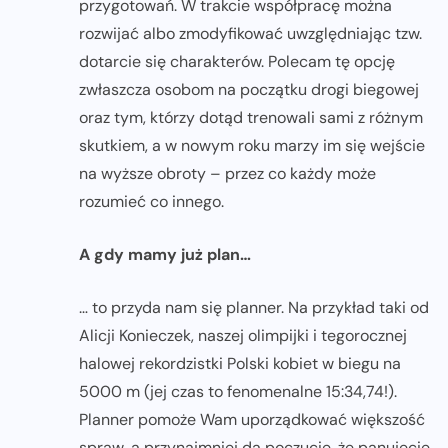
przygotowań. W trakcie współpracę można
rozwijać albo zmodyfikować uwzględniając tzw.
dotarcie się charakterów. Polecam tę opcję
zwłaszcza osobom na początku drogi biegowej
oraz tym, którzy dotąd trenowali sami z różnym
skutkiem, a w nowym roku marzy im się wejście
na wyższe obroty – przez co każdy może
rozumieć co innego.
A gdy mamy już plan…
… to przyda nam się planner. Na przykład taki od
Alicji Konieczek, naszej olimpijki i tegorocznej
halowej rekordzistki Polski kobiet w biegu na
5000 m (jej czas to fenomenalne 15:34,74!).
Planner pomoże Wam uporządkować większość
spraw, a przynajmniej da poczucie, że panujecie