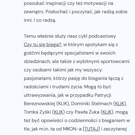
poszukać inspiracji czy też motywacji na
zewnątrz. Posłuchać i poczytać, jak radzą sobie
inni. I co radzą.
Temu właśnie służy nasz cykl podcastowy
Czy tu się biega?
, w którym spotykam się z
gośćmi będącymi specjalistami w swoich
dziedzinach, ale także z wybitnymi sportowcami
czy osobami takimi jak my wszyscy:
pasjonatami, którzy pasję do biegania łączą z
radościami i trudami życia. Mogą to być
ultrawyzwania, jak w przypadku Patrycji
Bereznowskiej (KLIK), Dominiki Stelmach (
KLIK
),
Tomka Zyśki (
KLIK
) czy Pawła Żuka (
KLIK
), mogą
też być opowieści o codzienności z bieganiem w
tle, jak m.in. ta od MKON-a [
TUTAJ
] i zaczytanej