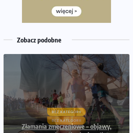
półmaratonem
Już w tę sobotę 35. Bieg Powstania Warszawskiego.
Wystartuje rekordowa liczba uczestników
Zobacz podobne
BEZ KATEGORII
Złamania zmęczeniowe – objawy,