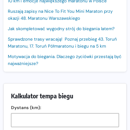
10 km i emocje największego maratonu w Polsce
Ruszają zapisy na Nice To Fit You Mini Maraton przy
okazji 48. Maratonu Warszawskiego
Jak skompletować wygodny strój do biegania latem?
Sprawdzone trasy wracają! Poznaj przebieg 43. Toruń
Maratonu, 17. Toruń Półmaratonu i biegu na 5 km
Motywacja do biegania. Dlaczego życiówki przestają być
najważniejsze?
15. Półmaraton Dwóch Mostów. Jubileuszowa edycja z
rekordową pulą nagród i większym limitem uczestników
Trasa 48. Maratonu Warszawskiego odkryta.
Kalkulator tempa biegu
Sprawdzony przebieg i profil stworzony do szybkiego
biegania
Dystans (km):
Oficjalna koszulka LOTTO 25. Poznań Maratonu!
Amazfit Balance 3: Kompleksowe narzędzie dla biegacza