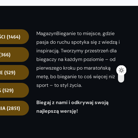
MagazynBieganie to miejsce, gdzie
ŚCI
(1464)
pasja do ruchu spotyka się z wiedzą i
inspiracją. Tworzymy przestrzeń dla
(366)
biegaczy na każdym poziomie – od
pierwszego kroku po maratońską
NE
(529)
metę, bo bieganie to coś więcej niż
sport – to styl życia.
G
(529)
Biegaj z nami i odkrywaj swoją
IA
(2851)
najlepszą wersję!