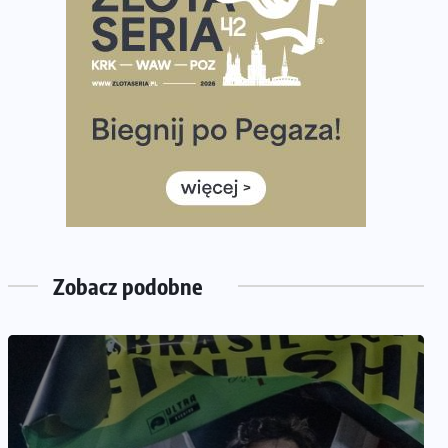
Wystartuje rekordowa liczba uczestników
35. Bieg Powstania Warszawskiego – praktyczny
poradnik przed startem
Ile razy w tygodniu biegać? 3 treningi wystarczą? Jak
często biegać, żeby robić postępy
Już w ten weekend! Przed nami Nocny Portowy
Maraton i Półmaraton Szczeciński. Wszystko, co warto
wiedzieć
European Marathon Classics – jak zweryfikować swój
wynik
Zobacz podobne