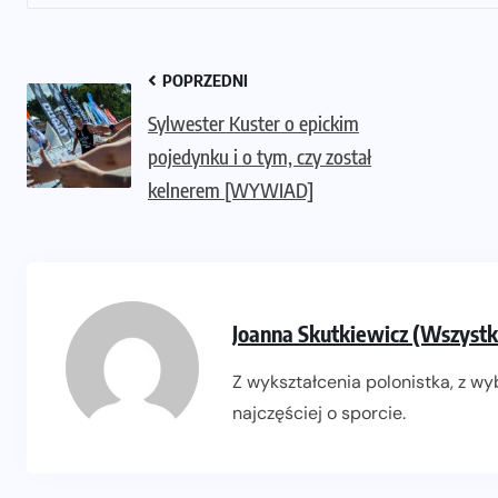
POPRZEDNI
Sylwester Kuster o epickim
pojedynku i o tym, czy został
kelnerem [WYWIAD]
Joanna Skutkiewicz (Wszystk
Z wykształcenia polonistka, z wyb
najczęściej o sporcie.