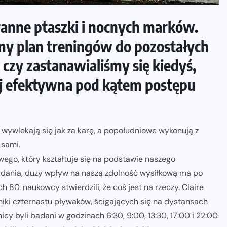
 ranne ptaszki i nocnych marków.
y plan treningów do pozostałych
czy zastanawialiśmy się kiedyś,
iej efektywna pod kątem postępu
g wywlekają się jak za karę, a popołudniowe wykonują z
 sami.
wego, który kształtuje się na podstawie naszego
badania, duży wpływ na naszą zdolność wysiłkową ma po
 80. naukowcy stwierdzili, że coś jest na rzeczy. Claire
 wyniki czternastu pływaków, ścigających się na dystansach
cy byli badani w godzinach 6:30, 9:00, 13:30, 17:00 i 22:00.