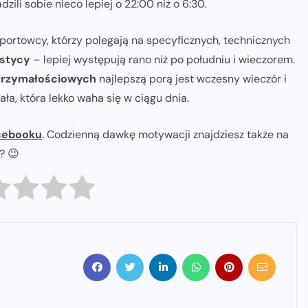
zili sobie nieco lepiej o 22:00 niż o 6:30.
sportowcy, którzy polegają na specyficznych, technicznych
astycy
– lepiej występują rano niż po południu i wieczorem.
trzymałościowych
najlepszą porą jest wczesny wieczór i
a, która lekko waha się w ciągu dnia.
cebooku
. Codzienną dawkę motywacji znajdziesz także na
ł? 😉