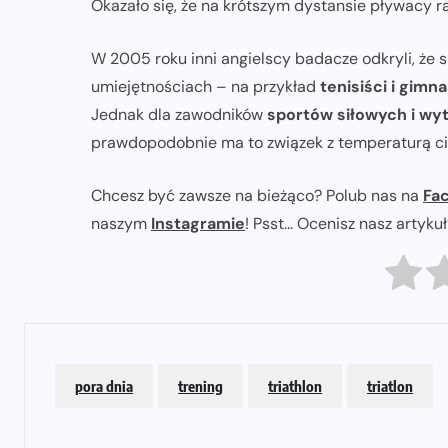
Okazało się, że na krótszym dystansie pływacy rad
W 2005 roku inni angielscy badacze odkryli, że 
TRI: TRENING
TRIATHLON
umiejętnościach – na przykład
tenisiści i gimn
Jednak dla zawodników
sportów siłowych i wy
a
Sposoby na regenerację i
prawdopodobnie ma to związek z temperaturą ciał
zachowanie zdrowia zimą
23-01-2024
Chcesz być zawsze na bieżąco? Polub nas na
Fa
naszym
Instagramie
! Psst... Ocenisz nasz artyku
pora dnia
trening
triathlon
triatlon