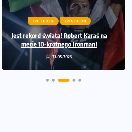
TRI: LUDZIE
LUDZIE
TRIATHLON
TRIATHLON
Jest rekord świata! Robert Karaś na
Adrian Kostera ustanowił rekord
świata w pięciokrotnym IRONMAN!
mecie 10-krotnego Ironman!
30-06-2022
27-05-2023