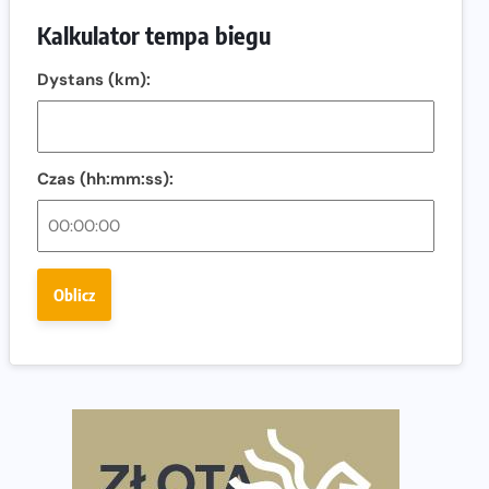
Ostatnie wolne miejsca na jubileuszowy Bieg
Kalkulator tempa biegu
Fabrykanta. Organizatorzy odkrywają trasę dzień po
dniu.
Dystans (km):
Złota Seria 42 rośnie. Coraz więcej maratończyków
wybiera wyzwanie trzech największych maratonów w
Polsce
Czas (hh:mm:ss):
Praska 5k Run gospodarzem Mistrzostw Polski
Największy Bieg Powstania Warszawskiego w historii.
Ponad 12 tysięcy uczestników pobiegło dla Bohaterów!
Oblicz
Tętno vs tempo – czym kierować się w bieganiu?
Co ma dużo białka? Produkty, które warto włączyć do
diety
Rozbiegany Olsztyn szykuje się na weekend z
półmaratonem
Już w tę sobotę 35. Bieg Powstania Warszawskiego.