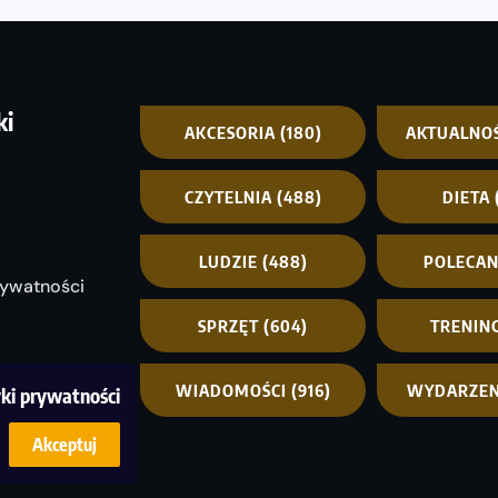
ki
AKCESORIA
(180)
AKTUALNO
CZYTELNIA
(488)
DIETA
LUDZIE
(488)
POLECA
rywatności
SPRZĘT
(604)
TRENIN
WIADOMOŚCI
(916)
WYDARZEN
yki prywatności
Akceptuj