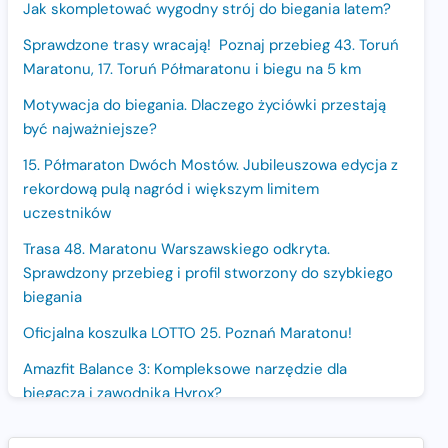
Jak skompletować wygodny strój do biegania latem?
Sprawdzone trasy wracają! Poznaj przebieg 43. Toruń
Maratonu, 17. Toruń Półmaratonu i biegu na 5 km
Motywacja do biegania. Dlaczego życiówki przestają
być najważniejsze?
15. Półmaraton Dwóch Mostów. Jubileuszowa edycja z
rekordową pulą nagród i większym limitem
uczestników
Trasa 48. Maratonu Warszawskiego odkryta.
Sprawdzony przebieg i profil stworzony do szybkiego
biegania
Oficjalna koszulka LOTTO 25. Poznań Maratonu!
Amazfit Balance 3: Kompleksowe narzędzie dla
biegacza i zawodnika Hyrox?
Regeneracja w bieganiu. Co warto o niej wiedzieć?