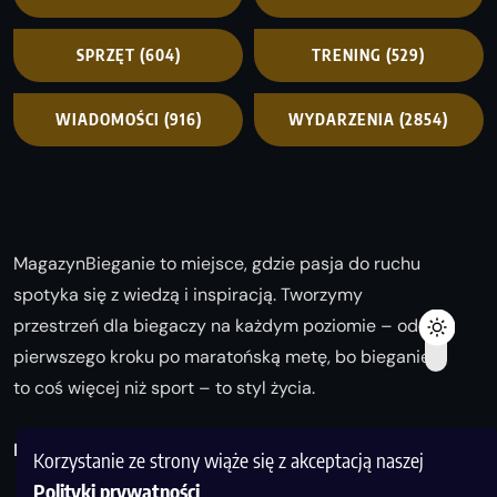
SPRZĘT
(604)
TRENING
(529)
WIADOMOŚCI
(916)
WYDARZENIA
(2854)
MagazynBieganie to miejsce, gdzie pasja do ruchu
spotyka się z wiedzą i inspiracją. Tworzymy
przestrzeń dla biegaczy na każdym poziomie – od
pierwszego kroku po maratońską metę, bo bieganie
to coś więcej niż sport – to styl życia.
Biegaj z nami i odkrywaj swoją najlepszą wersję!
Korzystanie ze strony wiąże się z akceptacją naszej
Polityki prywatności