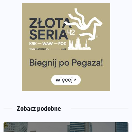
Największy Bieg Powstania Warszawskiego w historii.
Ponad 12 tysięcy uczestników pobiegło dla Bohaterów!
Tętno vs tempo – czym kierować się w bieganiu?
Co ma dużo białka? Produkty, które warto włączyć do
diety
Rozbiegany Olsztyn szykuje się na weekend z
półmaratonem
Już w tę sobotę 35. Bieg Powstania Warszawskiego.
Wystartuje rekordowa liczba uczestników
35. Bieg Powstania Warszawskiego – praktyczny
poradnik przed startem
Zobacz podobne