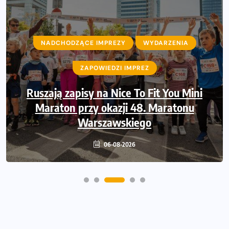
NADCHODZĄCE IMPREZY
NADCHODZĄCE IMPREZY
WYDARZENIA
WYDARZENIA
ZAPOWIEDZI IMPREZ
ZAPOWIEDZI IMPREZ
Ruszają zapisy na Nice To Fit You Mini
Sprawdzone trasy wracają! Poznaj
przebieg 43. Toruń Maratonu, 17. Toruń
Maraton przy okazji 48. Maratonu
Półmaratonu i biegu na 5 km
Warszawskiego
06-08-2026
06-08-2026