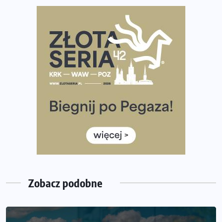
diety
Rozbiegany Olsztyn szykuje się na weekend z
półmaratonem
Już w tę sobotę 35. Bieg Powstania Warszawskiego.
Wystartuje rekordowa liczba uczestników
35. Bieg Powstania Warszawskiego – praktyczny
poradnik przed startem
Ile razy w tygodniu biegać? 3 treningi wystarczą? Jak
często biegać, żeby robić postępy
Już w ten weekend! Przed nami Nocny Portowy Maraton
i Półmaraton Szczeciński. Wszystko, co warto wiedzieć
Zobacz podobne