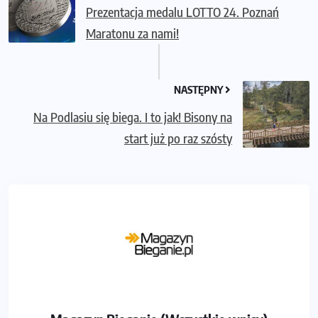
Prezentacja medalu LOTTO 24. Poznań
Maratonu za nami!
NASTĘPNY
Na Podlasiu się biega. I to jak! Bisony na
start już po raz szósty