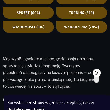
SPRZĘT
(604)
TRENING
(529)
WIADOMOŚCI
(916)
WYDARZENIA
(2852)
MagazynBieganie to miejsce, gdzie pasja do ruchu
spotyka się z wiedzą i inspiracją. Tworzymy
przestrzeń dla biegaczy na każdym poziomie – od
pierwszego kroku po maratońską metę, bo bieganie
to coś więcej niż sport – to styl życia.
Biegaj z nami i odkrywaj swoją najlepszą wersję!
Korzystanie ze strony wiąże się z akceptacją naszej
Polityki prywatności