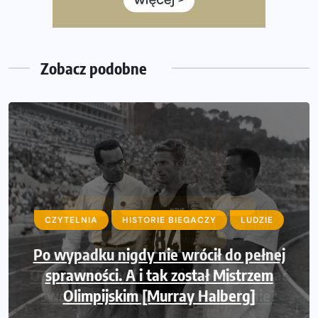
35. Bieg Powstania Warszawskiego – praktyczny
poradnik przed startem
Zobacz podobne
LUDZIE
PSYCHOLOGIA BIEGANIA
CZYTELNIA
HISTORIE BIEGACZY
LUDZIE
ZDROWIE I MOTYWACJA
Po wypadku nigdy nie wrócił do pełnej
Odporność psychiczna: jak przygotować
sprawności. A i tak został Mistrzem
swoją głowę do startu w maratonie?
Olimpijskim [Murray Halberg]