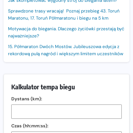
Jak skompletować wygodny strój do biegania latem?
Sprawdzone trasy wracają! Poznaj przebieg 43. Toruń
Maratonu, 17. Toruń Półmaratonu i biegu na 5 km
Motywacja do biegania. Dlaczego życiówki przestają być
najważniejsze?
15. Półmaraton Dwóch Mostów. Jubileuszowa edycja z
rekordową pulą nagród i większym limitem uczestników
Trasa 48. Maratonu Warszawskiego odkryta.
Sprawdzony przebieg i profil stworzony do szybkiego
biegania
Kalkulator tempa biegu
Oficjalna koszulka LOTTO 25. Poznań Maratonu!
Dystans (km):
Amazfit Balance 3: Kompleksowe narzędzie dla biegacza
i zawodnika Hyrox?
Regeneracja w bieganiu. Co warto o niej wiedzieć?
Czas (hh:mm:ss):
Ostatnie wolne miejsca na jubileuszowy Bieg