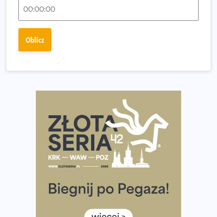
Fabrykanta. Organizatorzy odkrywają trasę dzień po
dniu.
Złota Seria 42 rośnie. Coraz więcej maratończyków
Oblicz
wybiera wyzwanie trzech największych maratonów w
Polsce
Praska 5k Run gospodarzem Mistrzostw Polski
Największy Bieg Powstania Warszawskiego w historii.
Ponad 12 tysięcy uczestników pobiegło dla Bohaterów!
Tętno vs tempo – czym kierować się w bieganiu?
Co ma dużo białka? Produkty, które warto włączyć do
diety
Rozbiegany Olsztyn szykuje się na weekend z
półmaratonem
Już w tę sobotę 35. Bieg Powstania Warszawskiego.
Wystartuje rekordowa liczba uczestników