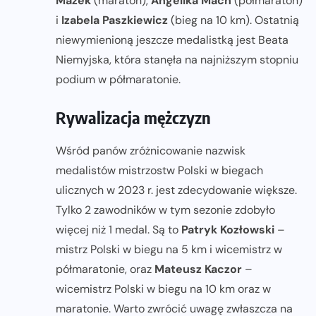
Mazek
(maraton),
Angelika Mach
(półmaraton)
i
Izabela Paszkiewicz
(bieg na 10 km). Ostatnią
niewymienioną jeszcze medalistką jest Beata
Niemyjska, która stanęła na najniższym stopniu
podium w półmaratonie.
Rywalizacja mężczyzn
Wśród panów zróżnicowanie nazwisk
medalistów mistrzostw Polski w biegach
ulicznych w 2023 r. jest zdecydowanie większe.
Tylko 2 zawodników w tym sezonie zdobyło
więcej niż 1 medal. Są to
Patryk Kozłowski
–
mistrz Polski w biegu na 5 km i wicemistrz w
półmaratonie, oraz
Mateusz Kaczor
–
wicemistrz Polski w biegu na 10 km oraz w
maratonie. Warto zwrócić uwagę zwłaszcza na