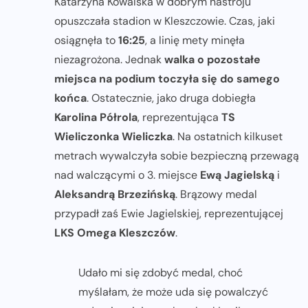
Katarzyna Kowalska w dobrym nastroju
opuszczała stadion w Kleszczowie. Czas, jaki
osiągnęła to
16:25
, a linię mety minęła
niezagrożona. Jednak
walka o pozostałe
miejsca na podium toczyła się do samego
końca
. Ostatecznie, jako druga dobiegła
Karolina Półrola
, reprezentująca
TS
Wieliczonka Wieliczka
. Na ostatnich kilkuset
metrach wywalczyła sobie bezpieczną przewagą
nad walczącymi o 3. miejsce
Ewą Jagielską
i
Aleksandrą Brzezińską
. Brązowy medal
przypadł zaś Ewie Jagielskiej, reprezentującej
LKS Omega Kleszczów
.
Udało mi się zdobyć medal, choć
myślałam, że może uda się powalczyć