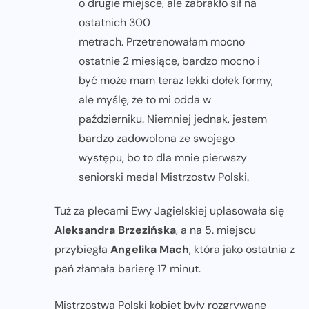
o drugie miejsce, ale zabrakło sił na
ostatnich 300
metrach. Przetrenowałam mocno
ostatnie 2 miesiące, bardzo mocno i
być może mam teraz lekki dołek formy,
ale myślę, że to mi odda w
październiku. Niemniej jednak, jestem
bardzo zadowolona ze swojego
występu, bo to dla mnie pierwszy
seniorski medal Mistrzostw Polski.
Tuż za plecami Ewy Jagielskiej uplasowała się
Aleksandra Brzezińska
, a na 5. miejscu
przybiegła
Angelika Mach
, która jako ostatnia z
pań złamała barierę 17 minut.
Mistrzostwa Polski kobiet były rozgrywane