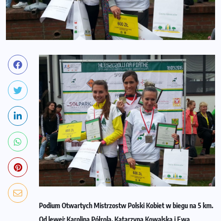
Podium Otwartych Mistrzostw Polski Kobiet w biegu na 5 km.
Od lewej: Karolina Półrola, Katarzyna Kowalska i Ewa