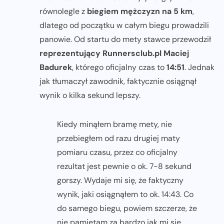
równolegle z
biegiem mężczyzn na 5 km
,
dlatego od początku w całym biegu prowadzili
panowie. Od startu do mety stawce przewodził
reprezentujący Runnersclub.pl Maciej
Badurek
, którego oficjalny czas to
14:51
. Jednak
jak tłumaczył zawodnik, faktycznie osiągnął
wynik o kilka sekund lepszy.
Kiedy minąłem bramę mety, nie
przebiegłem od razu drugiej maty
pomiaru czasu, przez co oficjalny
rezultat jest pewnie o ok. 7-8 sekund
gorszy. Wydaje mi się, że faktyczny
wynik, jaki osiągnąłem to ok. 14:43. Co
do samego biegu, powiem szczerze, że
nie pamiętam za bardzo jak mi się