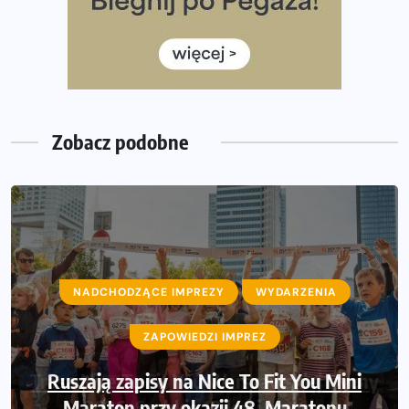
Rozbiegany Olsztyn szykuje się na weekend z
półmaratonem
Już w tę sobotę 35. Bieg Powstania Warszawskiego.
Wystartuje rekordowa liczba uczestników
Zobacz podobne
NADCHODZĄCE IMPREZY
WYDARZENIA
ZAPOWIEDZI IMPREZ
Ruszają zapisy na Nice To Fit You Mini
Maraton przy okazji 48. Maratonu