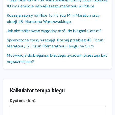
Trasa Nice To Fit You Warszawskiej Dychy 2026. Szybkie
10 km i emocje największego maratonu w Polsce
Ruszają zapisy na Nice To Fit You Mini Maraton przy
okazji 48. Maratonu Warszawskiego
Jak skompletować wygodny strój do biegania latem?
Sprawdzone trasy wracają! Poznaj przebieg 43. Toruń
Maratonu, 17. Toruń Półmaratonu i biegu na 5 km
Motywacja do biegania. Dlaczego życiówki przestają być
najważniejsze?
15. Półmaraton Dwóch Mostów. Jubileuszowa edycja z
rekordową pulą nagród i większym limitem uczestników
Trasa 48. Maratonu Warszawskiego odkryta.
Kalkulator tempa biegu
Sprawdzony przebieg i profil stworzony do szybkiego
biegania
Dystans (km):
Oficjalna koszulka LOTTO 25. Poznań Maratonu!