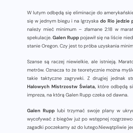
W lutym odbędą się eliminacje do amerykańskiej
się w jednym biegu i na Igrzyska
do Rio jedzie 
należy mieć minimum – złamane 2:18 w maraton
spekulacje.
Galen Rupp
pojawił się na liście ni
stanie Oregon. Czy jest to próba uzyskania minim 
Szanse są raczej niewielkie, ale istnieją. Mar
metrów. Oznacza to że teoretycznie można myśleć
takie taktyczne zagrywki. Z drugiej jednak
Halowych Mistrzostw Świata,
które odbędą s
impreza, na którą Galen Rupp czeka od dawna.
Galen Rupp
lubi trzymać swoje plany w ukryci
wycofywać z biegów już po wstępnej rozgrzewce,
zagadki poczekamy aż do lutego.Niewątpliwie je