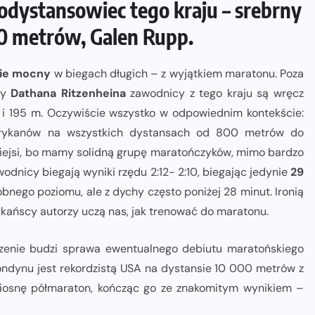
odystansowiec tego kraju – srebrny
00 metrów, Galen Rupp.
nie mocny
w biegach długich – z wyjątkiem maratonu. Poza
zy
Dathana Ritzenheina
zawodnicy z tego kraju są wręcz
i 195 m. Oczywiście wszystko w odpowiednim kontekście:
rykanów na wszystkich dystansach od 800 metrów do
niejsi, bo mamy solidną grupę maratończyków, mimo bardzo
odnicy biegają wyniki rzędu 2:12- 2:10, biegając jedynie
29
nego poziomu, ale z dychy często poniżej 28 minut. Ironią
rykańscy autorzy uczą nas, jak trenować do maratonu.
szenie budzi sprawa ewentualnego debiutu maratońskiego
 Londynu jest rekordzistą USA na dystansie 10 000 metrów z
 wiosnę półmaraton, kończąc go ze znakomitym wynikiem –