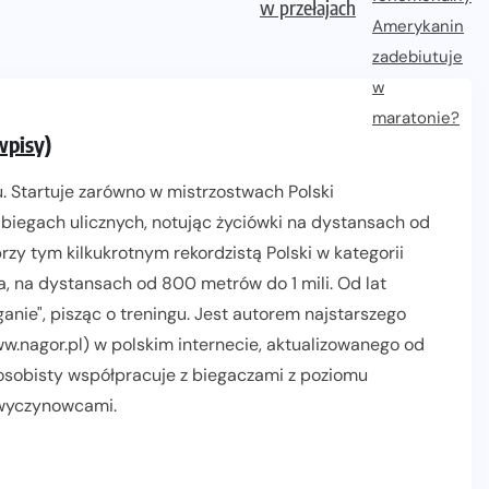
w przełajach
wpisy)
. Startuje zarówno w mistrzostwach Polski
biegach ulicznych, notując życiówki na dystansach od
zy tym kilkukrotnym rekordzistą Polski w kategorii
, na dystansach od 800 metrów do 1 mili. Od lat
nie", pisząc o treningu. Jest autorem najstarszego
.nagor.pl) w polskim internecie, aktualizowanego od
 osobisty współpracuje z biegaczami z poziomu
 wyczynowcami.