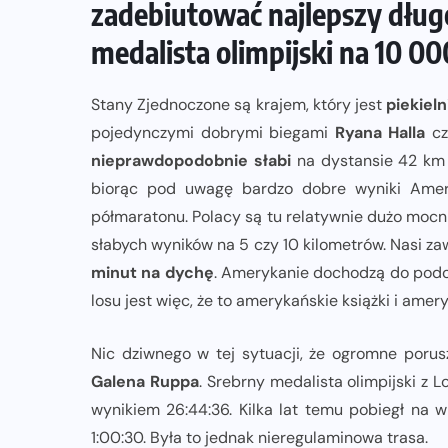
zadebiutować najlepszy dług
medalista olimpijski na 10 0
ZAPOWIEDZI IMPREZ
Sprawdzone trasy wracają! Poznaj
Stany Zjednoczone są krajem, który jest
piekiel
przebieg 43. Toruń Maratonu, 17.
pojedynczymi dobrymi biegami
Ryana Halla
c
Toruń Półmaratonu i biegu na 5 km
nieprawdopodobnie słabi
na dystansie 42 km 
biorąc pod uwagę bardzo dobre wyniki Ame
06-08-2026
półmaratonu. Polacy są tu relatywnie dużo moc
słabych wyników na 5 czy 10 kilometrów. Nasi zaw
minut na dychę
. Amerykanie dochodzą do podob
losu jest więc, że to amerykańskie książki i ame
Nic dziwnego w tej sytuacji, że ogromne poru
Galena Ruppa
. Srebrny medalista olimpijski z
wynikiem 26:44:36. Kilka lat temu pobiegł na
1:00:30. Była to jednak nieregulaminowa trasa.