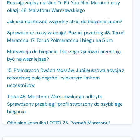
Ruszają zapisy na Nice To Fit You Mini Maraton przy
okazji 48. Maratonu Warszawskiego
Jak skompletować wygodny strój do biegania latem?
Sprawdzone trasy wracają! Poznaj przebieg 43. Toruń
Maratonu, 17. Toruń Półmaratonu i biegu na 5 km
Motywacja do biegania. Dlaczego życiówki przestają
być najważniejsze?
15. Półmaraton Dwóch Mostów. Jubileuszowa edycja z
rekordową pulą nagród i większym limitem
uczestników
Trasa 48. Maratonu Warszawskiego odkryta.
Sprawdzony przebieg i profil stworzony do szybkiego
biegania
Oficjalna koszulka LOTTO 25. Poznań Maratonu!
Amazfit Balance 3: Kompleksowe narzędzie dla