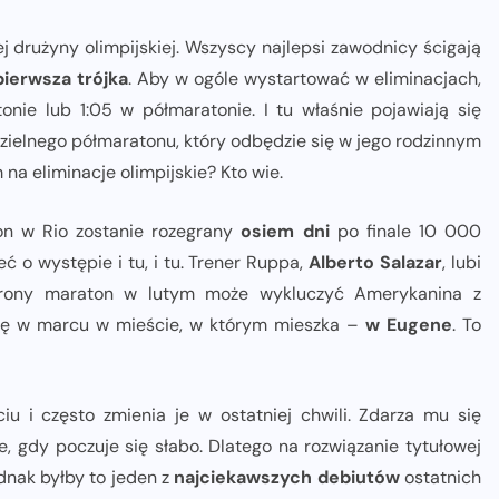
 drużyny olimpijskiej. Wszyscy najlepsi zawodnicy ścigają
pierwsza trójka
. Aby w ogóle wystartować w eliminacjach,
ie lub 1:05 w półmaratonie. I tu właśnie pojawiają się
edzielnego półmaratonu, który odbędzie się w jego rodzinnym
na eliminacje olimpijskie? Kto wie.
aton w Rio zostanie rozegrany
osiem dni
po finale 10 000
 o występie i tu, i tu. Trener Ruppa,
Alberto Salazar
, lubi
 strony maraton w lutym może wykluczyć Amerykanina z
ię w marcu w mieście, w którym mieszka –
w Eugene
. To
u i często zmienia je w ostatniej chwili. Zdarza mu się
 gdy poczuje się słabo. Dlatego na rozwiązanie tytułowej
dnak byłby to jeden z
najciekawszych debiutów
ostatnich