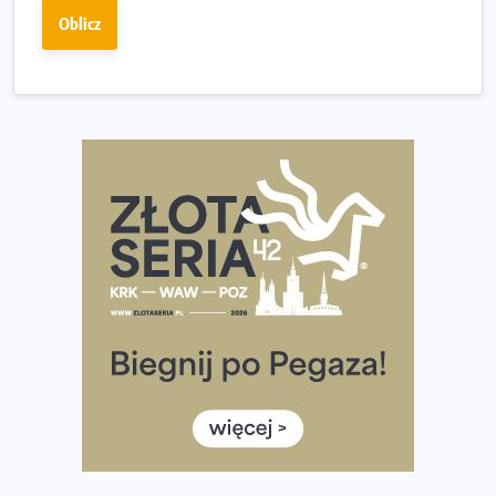
Złota Seria 42 rośnie. Coraz więcej maratończyków
Oblicz
wybiera wyzwanie trzech największych maratonów w
Polsce
Praska 5k Run gospodarzem Mistrzostw Polski
Największy Bieg Powstania Warszawskiego w historii.
Ponad 12 tysięcy uczestników pobiegło dla Bohaterów!
Tętno vs tempo – czym kierować się w bieganiu?
Co ma dużo białka? Produkty, które warto włączyć do
diety
Rozbiegany Olsztyn szykuje się na weekend z
półmaratonem
Już w tę sobotę 35. Bieg Powstania Warszawskiego.
Wystartuje rekordowa liczba uczestników
35. Bieg Powstania Warszawskiego – praktyczny
poradnik przed startem