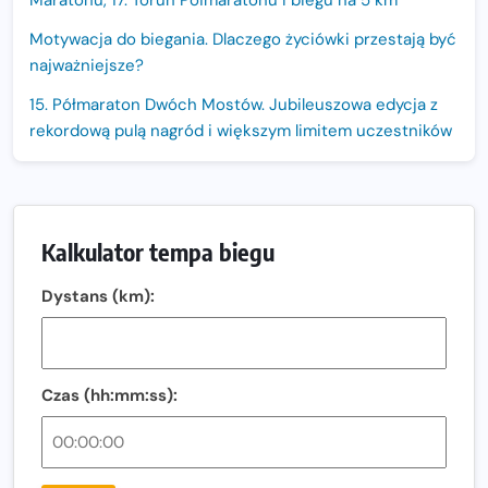
Maratonu, 17. Toruń Półmaratonu i biegu na 5 km
Motywacja do biegania. Dlaczego życiówki przestają być
najważniejsze?
15. Półmaraton Dwóch Mostów. Jubileuszowa edycja z
rekordową pulą nagród i większym limitem uczestników
Trasa 48. Maratonu Warszawskiego odkryta.
Sprawdzony przebieg i profil stworzony do szybkiego
biegania
Kalkulator tempa biegu
Oficjalna koszulka LOTTO 25. Poznań Maratonu!
Dystans (km):
Amazfit Balance 3: Kompleksowe narzędzie dla biegacza
i zawodnika Hyrox?
Regeneracja w bieganiu. Co warto o niej wiedzieć?
Czas (hh:mm:ss):
Ostatnie wolne miejsca na jubileuszowy Bieg
Fabrykanta. Organizatorzy odkrywają trasę dzień po
dniu.