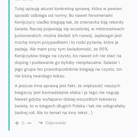
Tutaj opisuję akurat konkretną sprawę, która w pewien
sposób odbiega od normy. Bo nawet fenomenalni
Kenijczycy rzadko biegają tak, że znienacka biją rekordy
świata. Raczej pojawiają się wcześniej, w mistrzostwach
juniorowskich, można śledzić ich rozwój. Jepkosgei jest
trochę innym przypadkiem i to rodzi pytania, które ja
zadaję. Ale mam przy tym świadomość, że 95%
Kenijczyków biega na czysto, bo nawet ich nie stać na
doping i podawanie go byłoby nieopłacalne. Salazar i
jego grupa tez prawdopodobnie biegają na czysto, tzn
nie biorą twardego koksu.
A jeszcze inna sprawą jest fakt, że większość naszych
biegaczy jest beznadziejnie słaba i ja tego nie neguję.
Nawet gdyby wyłapano dzisiaj wszystkich koksiarzy
świata, to w biegach długich Polska i tak nie odegrałaby
żadnej roli. Ale to temat na inny tekst ; )
Odpowiedz
0