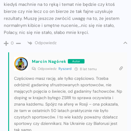
kiedyś machnie na to ręką i temat nie będzie czy ktoś
bierze czy nie lecz co on bierze że tak fajne uzyskuje
rezultaty. Muszę jeszcze zwrócić uwagę na to, że jestem
normalnym kibice i smętne nucenie,…nic się nie stało,
Polacy, nic się nie stało, słabo mnie kręci.
Odpowiedz
0
Marcin Nagórek
Autor
Odpowiedz
Ryszard
8 lat temu
Częściowo masz rację, ale tylko częściowo. Trzeba
odróżnić gadaninę sfrustrowanych sportowców, nie
mających pojęcia o świecie, od gadaniny fachowców. Np
doping w krajach byłego ZSRR to sprawa oczywista i
znana każdemu. Spójrz na aferę w Rosji – ona pokazała,
że tam w ostatnich 50 latach praktycznie nie było
czystych sportowców. I to wie każdy poważny działacz
sportowy czy dziennikarz. Na Ukrainie czy Białorusi jest
tak samo.