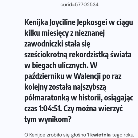
curid=57702534
Kenijka Joyciline Jepkosgei w ciągu
kilku miesięcy z nieznanej
zawodniczki stała się
sześciokrotną rekordzistką świata
w biegach ulicznych. W
październiku w Walencji po raz
kolejny została najszybszą
półmaratonką w historii, osiągając
czas 1:04:51. Czy można wierzyć
tym wynikom?
O Kenijce zrobiło się głośno
1 kwietnia
tego roku,