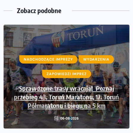
Zobacz podobne
NADCHODZĄCE IMPREZY
WYDARZENIA
ZAPOWIEDZI IMPREZ
Sprawdzone trasy wracają! Poznaj
przebieg 43. Toruń Maratonu, 17. Toruń
Półmaratonu i biegu na 5 km
06-08-2026