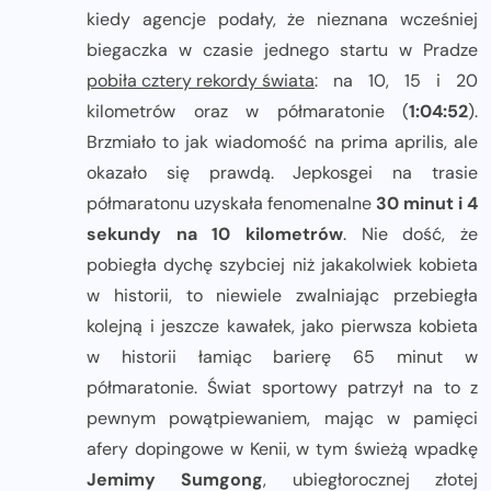
kiedy agencje podały, że nieznana wcześniej
biegaczka w czasie jednego startu w Pradze
pobiła cztery rekordy świata
: na 10, 15 i 20
kilometrów oraz w półmaratonie (
1:04:52
).
Brzmiało to jak wiadomość na prima aprilis, ale
okazało się prawdą. Jepkosgei na trasie
półmaratonu uzyskała fenomenalne
30 minut i 4
sekundy na 10 kilometrów
. Nie dość, że
pobiegła dychę szybciej niż jakakolwiek kobieta
w historii, to niewiele zwalniając przebiegła
kolejną i jeszcze kawałek, jako pierwsza kobieta
w historii łamiąc barierę 65 minut w
półmaratonie. Świat sportowy patrzył na to z
pewnym powątpiewaniem, mając w pamięci
afery dopingowe w Kenii, w tym świeżą wpadkę
Jemimy Sumgong
, ubiegłorocznej złotej