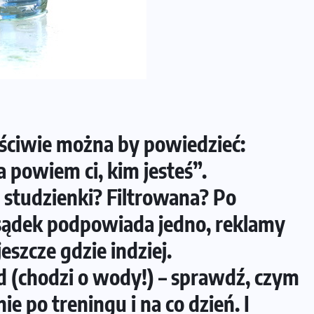
DIETA
Co jeść przed treningiem i
zawodami, żeby mieć siłę na bieg?
13-07-2026
ciwie można by powiedzieć:
a powiem ci, kim jesteś”.
studzienki? Filtrowana? Po
ądek podpowiada jedno, reklamy
eszcze gdzie indziej.
 (chodzi o wody!) – sprawdź, czym
e po treningu i na co dzień. I