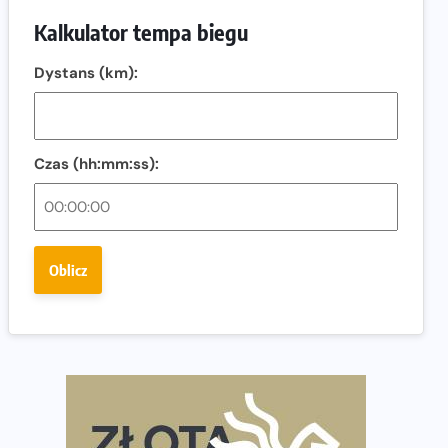
Ostatnie wolne miejsca na jubileuszowy Bieg
Kalkulator tempa biegu
Fabrykanta. Organizatorzy odkrywają trasę dzień po
dniu.
Dystans (km):
Złota Seria 42 rośnie. Coraz więcej maratończyków
wybiera wyzwanie trzech największych maratonów w
Polsce
Czas (hh:mm:ss):
Praska 5k Run gospodarzem Mistrzostw Polski
Największy Bieg Powstania Warszawskiego w historii.
Ponad 12 tysięcy uczestników pobiegło dla Bohaterów!
Oblicz
Tętno vs tempo – czym kierować się w bieganiu?
Co ma dużo białka? Produkty, które warto włączyć do
diety
Rozbiegany Olsztyn szykuje się na weekend z
półmaratonem
Już w tę sobotę 35. Bieg Powstania Warszawskiego.