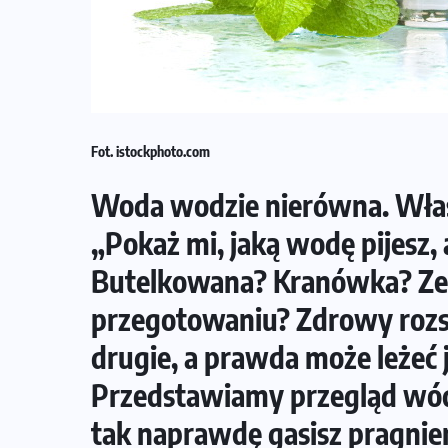
BEZ KATEGORII
DIETA
e
Co ma dużo białka? Produkty, które
warto włączyć do diety
Fot. istockphoto.com
26-07-2026
Woda wodzie nierówna. Właś
„Pokaż mi, jaką wodę pijesz, 
Butelkowana? Kranówka? Ze 
przegotowaniu? Zdrowy rozs
drugie, a prawda może leżeć j
Przedstawiamy przegląd wód
tak naprawdę gasisz pragnieni