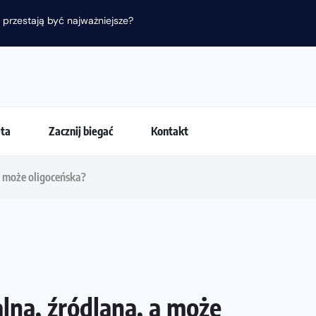
 przestają być najważniejsze?
eta
Zacznij biegać
Kontakt
a może oligoceńska?
lna, źródlana, a może