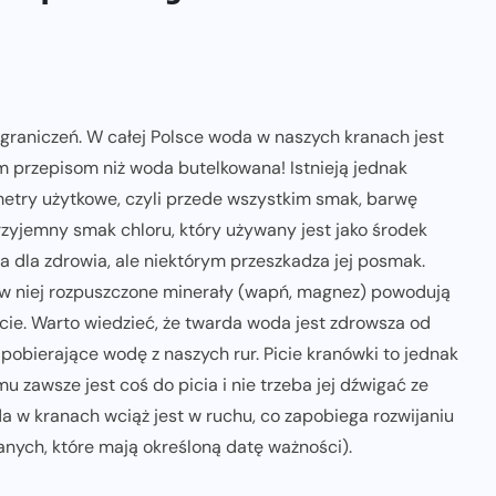
raniczeń. W całej Polsce woda w naszych kranach jest
m przepisom niż woda butelkowana! Istnieją jednak
metry użytkowe, czyli przede wszystkim smak, barwę
zyjemny smak chloru, który używany jest jako środek
a dla zdrowia, ale niektórym przeszkadza jej posmak.
w niej rozpuszczone minerały (wapń, magnez) powodują
cie. Warto wiedzieć, że twarda woda jest zdrowsza od
 pobierające wodę z naszych rur. Picie kranówki to jednak
zawsze jest coś do picia i nie trzeba jej dźwigać ze
da w kranach wciąż jest w ruchu, co zapobiega rozwijaniu
anych, które mają określoną datę ważności).