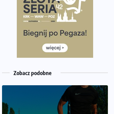
Wystartuje rekordowa liczba uczestników
35. Bieg Powstania Warszawskiego – praktyczny
poradnik przed startem
Ile razy w tygodniu biegać? 3 treningi wystarczą? Jak
często biegać, żeby robić postępy
Już w ten weekend! Przed nami Nocny Portowy
Maraton i Półmaraton Szczeciński. Wszystko, co warto
wiedzieć
European Marathon Classics – jak zweryfikować swój
wynik
Zobacz podobne