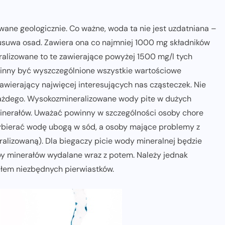
wane geologicznie. Co ważne, woda ta nie jest uzdatniana –
e usuwa osad. Zawiera ona co najmniej 1000 mg składników
alizowane to te zawierające powyżej 1500 mg/l tych
owinny być wyszczególnione wszystkie wartościowe
awierający najwięcej interesujących nas cząsteczek. Nie
każdego. Wysokozmineralizowane wody pite w dużych
inerałów. Uważać powinny w szczególności osoby chore
wybierać wodę ubogą w sód, a osoby mające problemy z
alizowaną). Dla biegaczy picie wody mineralnej będzie
oby minerałów wydalane wraz z potem. Należy jednak
dłem niezbędnych pierwiastków.