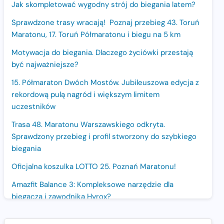
Jak skompletować wygodny strój do biegania latem?
Sprawdzone trasy wracają! Poznaj przebieg 43. Toruń
Maratonu, 17. Toruń Półmaratonu i biegu na 5 km
Motywacja do biegania. Dlaczego życiówki przestają
być najważniejsze?
15. Półmaraton Dwóch Mostów. Jubileuszowa edycja z
rekordową pulą nagród i większym limitem
uczestników
Trasa 48. Maratonu Warszawskiego odkryta.
Sprawdzony przebieg i profil stworzony do szybkiego
biegania
Oficjalna koszulka LOTTO 25. Poznań Maratonu!
Amazfit Balance 3: Kompleksowe narzędzie dla
biegacza i zawodnika Hyrox?
Regeneracja w bieganiu. Co warto o niej wiedzieć?