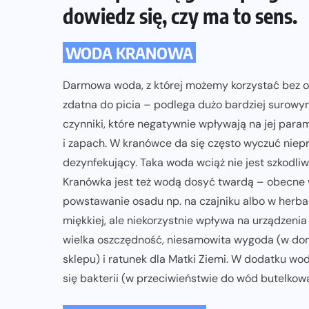
dowiedz się, czy ma to sens.
WODA KRANOWA
Darmowa woda, z której możemy korzystać bez og
zdatna do picia – podlega dużo bardziej surowy
czynniki, które negatywnie wpływają na jej para
i zapach. W kranówce da się często wyczuć niepr
dezynfekujący. Taka woda wciąż nie jest szkodliw
Kranówka jest też wodą dosyć twardą – obecne 
powstawanie osadu np. na czajniku albo w herba
miękkiej, ale niekorzystnie wpływa na urządzenia
wielka oszczędność, niesamowita wygoda (w domu 
sklepu) i ratunek dla Matki Ziemi. W dodatku wo
się bakterii (w przeciwieństwie do wód butelkow