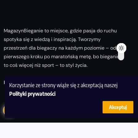
MagazynBieganie to miejsce, gdzie pasja do ruchu
spotyka się z wiedzą i inspiracją. Tworzymy
przestrzeń dla biegaczy na każdym poziomie – od
pierwszego kroku po maratońską metę, bo bieganie
to coś więcej niż sport – to styl życia.
Biegaj z nami i odkrywaj swoją najlepszą wersję!
Korzystanie ze strony wiąże się z akceptacją naszej
Polityki prywatności
Akceptuj
© Copyright 2025
magazynbieganie.pl
powered by
FoolProofSoft