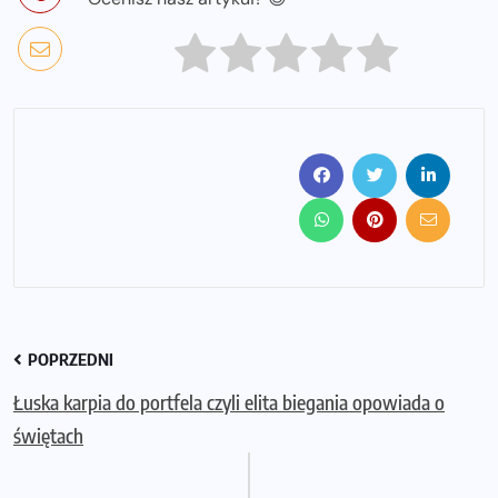
POPRZEDNI
Łuska karpia do portfela czyli elita biegania opowiada o
świętach