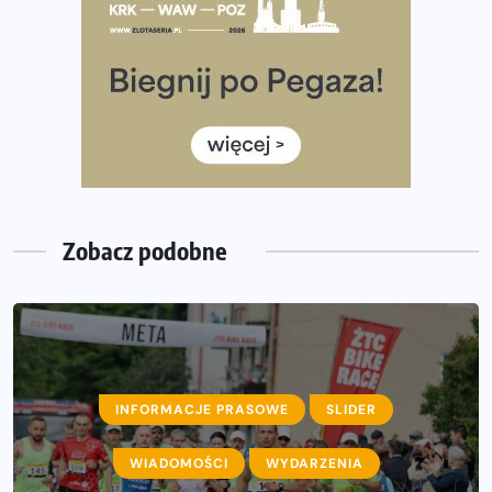
35. Bieg Powstania Warszawskiego – praktyczny
poradnik przed startem
Ile razy w tygodniu biegać? 3 treningi wystarczą? Jak
często biegać, żeby robić postępy
Już w ten weekend! Przed nami Nocny Portowy Maraton
i Półmaraton Szczeciński. Wszystko, co warto wiedzieć
Zobacz podobne
INFORMACJE PRASOWE
SLIDER
WIADOMOŚCI
WYDARZENIA