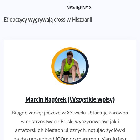
NASTĘPNY
Etiopczycy wygrywają cross w Hiszpanii
Marcin Nagórek (Wszystkie wpisy)
Biegać zaczął jeszcze w XX wieku. Startuje zarówno
w mistrzostwach Polski wyczynowców, jak i
amatorskich biegach ulicznych, notując życiówki
na dystansach od 100m do maratonu. Marcin jest