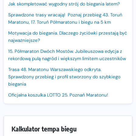
Jak skompletować wygodny strój do biegania latem?
Sprawdzone trasy wracają! Poznaj przebieg 43. Toruń
Maratonu, 17. Toruń Półmaratonu i biegu na 5 km
Motywacja do biegania. Dlaczego życiówki przestają być
najważniejsze?
15. Półmaraton Dwóch Mostów. Jubileuszowa edycja z
rekordową pulą nagród i większym limitem uczestników
Trasa 48. Maratonu Warszawskiego odkryta.
Sprawdzony przebieg i profil stworzony do szybkiego
biegania
Oficjalna koszulka LOTTO 25. Poznań Maratonu!
Amazfit Balance 3: Kompleksowe narzędzie dla biegacza
i zawodnika Hyrox?
Regeneracja w bieganiu. Co warto o niej wiedzieć?
Kalkulator tempa biegu
Ostatnie wolne miejsca na jubileuszowy Bieg