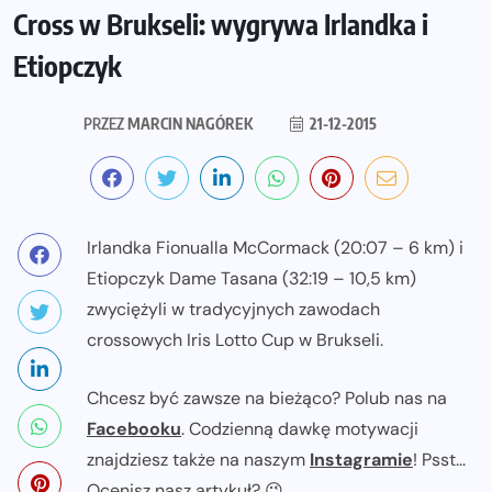
Cross w Brukseli: wygrywa Irlandka i
Etiopczyk
PRZEZ
MARCIN NAGÓREK
21-12-2015
Irlandka Fionualla McCormack (20:07 – 6 km) i
Etiopczyk Dame Tasana (32:19 – 10,5 km)
zwyciężyli w tradycyjnych zawodach
crossowych Iris Lotto Cup w Brukseli.
Chcesz być zawsze na bieżąco? Polub nas na
Facebooku
. Codzienną dawkę motywacji
znajdziesz także na naszym
Instagramie
! Psst...
Ocenisz nasz artykuł? 😉