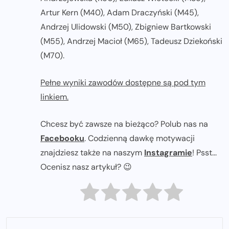
Artur Kern (M40), Adam Draczyński (M45),
Andrzej Ulidowski (M50), Zbigniew Bartkowski
(M55), Andrzej Macioł (M65), Tadeusz Dziekoński
(M70).
Pełne wyniki zawodów dostępne są pod tym
linkiem.
Chcesz być zawsze na bieżąco? Polub nas na
Facebooku
. Codzienną dawkę motywacji
znajdziesz także na naszym
Instagramie
! Psst...
Ocenisz nasz artykuł? 😉