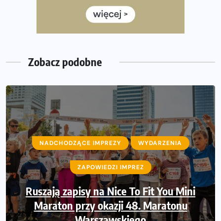
Wystartuje rekordowa liczba uczestników
35. Bieg Powstania Warszawskiego – praktyczny
poradnik przed startem
Zobacz podobne
NADCHODZĄCE IMPREZY
NADCHODZĄCE IMPREZY
WYDARZENIA
WYDARZENIA
ZAPOWIEDZI IMPREZ
ZAPOWIEDZI IMPREZ
Ruszają zapisy na Nice To Fit You Mini
Sprawdzone trasy wracają! Poznaj
przebieg 43. Toruń Maratonu, 17. Toruń
Maraton przy okazji 48. Maratonu
Półmaratonu i biegu na 5 km
Warszawskiego