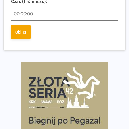
Czas (hh:mm:ss):
Ostatnie wolne miejsca na jubileuszowy Bieg
Fabrykanta. Organizatorzy odkrywają trasę dzień po
dniu.
Złota Seria 42 rośnie. Coraz więcej maratończyków
Oblicz
wybiera wyzwanie trzech największych maratonów w
Polsce
Praska 5k Run gospodarzem Mistrzostw Polski
Największy Bieg Powstania Warszawskiego w historii.
Ponad 12 tysięcy uczestników pobiegło dla Bohaterów!
Tętno vs tempo – czym kierować się w bieganiu?
Co ma dużo białka? Produkty, które warto włączyć do
diety
Rozbiegany Olsztyn szykuje się na weekend z
półmaratonem
Już w tę sobotę 35. Bieg Powstania Warszawskiego.