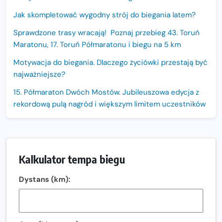
Jak skompletować wygodny strój do biegania latem?
Sprawdzone trasy wracają! Poznaj przebieg 43. Toruń
Maratonu, 17. Toruń Półmaratonu i biegu na 5 km
Motywacja do biegania. Dlaczego życiówki przestają być
najważniejsze?
15. Półmaraton Dwóch Mostów. Jubileuszowa edycja z
rekordową pulą nagród i większym limitem uczestników
Trasa 48. Maratonu Warszawskiego odkryta.
Sprawdzony przebieg i profil stworzony do szybkiego
biegania
Kalkulator tempa biegu
Oficjalna koszulka LOTTO 25. Poznań Maratonu!
Dystans (km):
Amazfit Balance 3: Kompleksowe narzędzie dla biegacza
i zawodnika Hyrox?
Regeneracja w bieganiu. Co warto o niej wiedzieć?