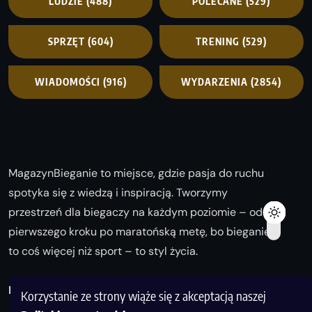
LUDZIE
(488)
POLECANE
(529)
SPRZĘT
(604)
TRENING
(529)
WIADOMOŚCI
(916)
WYDARZENIA
(2854)
MagazynBieganie to miejsce, gdzie pasja do ruchu
spotyka się z wiedzą i inspiracją. Tworzymy
przestrzeń dla biegaczy na każdym poziomie – od
pierwszego kroku po maratońską metę, bo bieganie
to coś więcej niż sport – to styl życia.
Biegaj z nami i odkrywaj swoją najlepszą wersję!
Korzystanie ze strony wiąże się z akceptacją naszej