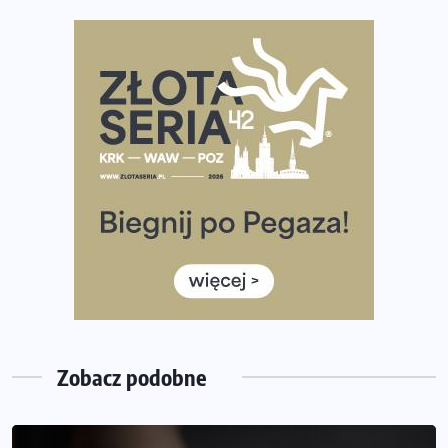
Największy Bieg Powstania Warszawskiego w historii.
Ponad 12 tysięcy uczestników pobiegło dla Bohaterów!
Tętno vs tempo – czym kierować się w bieganiu?
Co ma dużo białka? Produkty, które warto włączyć do
diety
Rozbiegany Olsztyn szykuje się na weekend z
półmaratonem
Już w tę sobotę 35. Bieg Powstania Warszawskiego.
Wystartuje rekordowa liczba uczestników
35. Bieg Powstania Warszawskiego – praktyczny
poradnik przed startem
Zobacz podobne