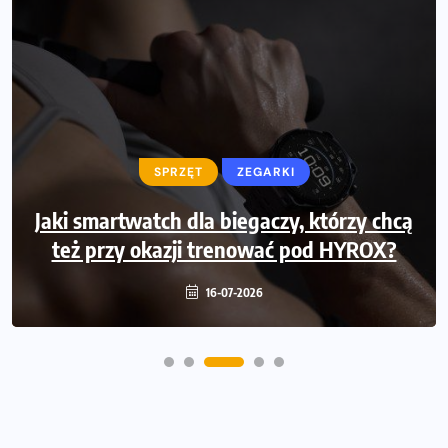
SPRZĘT
SPRZĘT
ZEGARKI
Jaki smartwatch dla biegaczy, którzy chcą
Jak zaplanować domowe cardio bez
też przy okazji trenować pod HYROX?
przepełniania mieszkania sprzętem
16-07-2026
16-07-2026