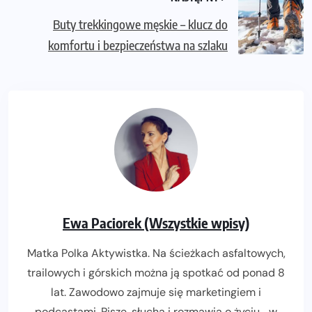
Buty trekkingowe męskie – klucz do
komfortu i bezpieczeństwa na szlaku
Ewa Paciorek (Wszystkie wpisy)
Matka Polka Aktywistka. Na ścieżkach asfaltowych,
trailowych i górskich można ją spotkać od ponad 8
lat. Zawodowo zajmuje się marketingiem i
podcastami. Pisze, słucha i rozmawia o życiu... w