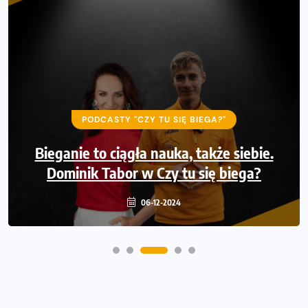
PODCASTY "CZY TU SIĘ BIEGA?"
PODCASTY "CZY TU SIĘ BIEGA?"
Człowiek gór i dziecko XXI wieku, czyli
Bieganie to ciągła nauka, także siebie.
Dominik Tabor w Czy tu się biega?
Jurek Pachut w Czy tu się biega?
06-12-2024
29-11-2024