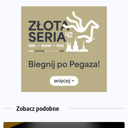
Polsce
Praska 5k Run gospodarzem Mistrzostw Polski
Największy Bieg Powstania Warszawskiego w historii.
Ponad 12 tysięcy uczestników pobiegło dla Bohaterów!
Tętno vs tempo – czym kierować się w bieganiu?
Co ma dużo białka? Produkty, które warto włączyć do
diety
Rozbiegany Olsztyn szykuje się na weekend z
półmaratonem
Już w tę sobotę 35. Bieg Powstania Warszawskiego.
Wystartuje rekordowa liczba uczestników
Zobacz podobne