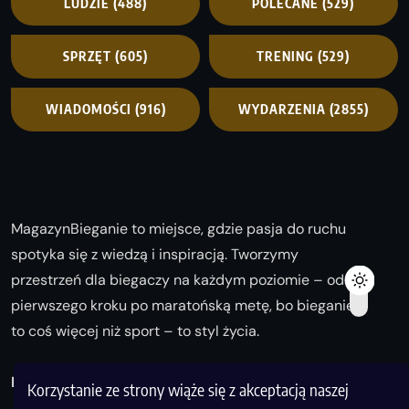
LUDZIE
(488)
POLECANE
(529)
SPRZĘT
(605)
TRENING
(529)
WIADOMOŚCI
(916)
WYDARZENIA
(2855)
MagazynBieganie to miejsce, gdzie pasja do ruchu
spotyka się z wiedzą i inspiracją. Tworzymy
przestrzeń dla biegaczy na każdym poziomie – od
pierwszego kroku po maratońską metę, bo bieganie
to coś więcej niż sport – to styl życia.
Biegaj z nami i odkrywaj swoją najlepszą wersję!
Korzystanie ze strony wiąże się z akceptacją naszej