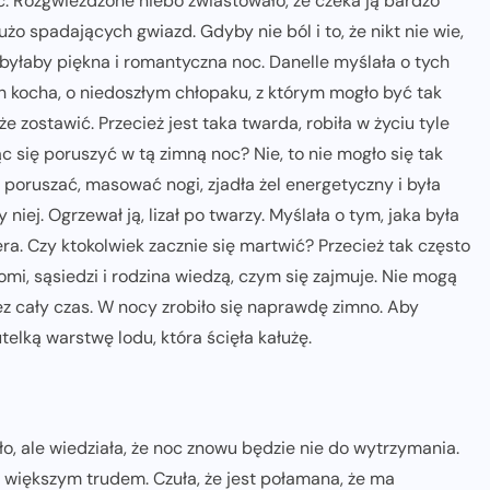
oc. Rozgwieżdżone niebo zwiastowało, że czeka ją bardzo
użo spadających gwiazd. Gdyby nie ból i to, że nikt nie wie,
 to byłaby piękna i romantyczna noc. Danelle myślała o tych
h kocha, o niedoszłym chłopaku, z którym mogło być tak
że zostawić. Przecież jest taka twarda, robiła w życiu tyle
 się poruszyć w tą zimną noc? Nie, to nie mogło się tak
e poruszać, masować nogi, zjadła żel energetyczny i była
zy niej. Ogrzewał ją, lizał po twarzy. Myślała o tym, jaka była
era. Czy ktokolwiek zacznie się martwić? Przecież tak często
omi, sąsiedzi i rodzina wiedzą, czym się zajmuje. Nie mogą
ez cały czas. W nocy zrobiło się naprawdę zimno. Aby
telką warstwę lodu, która ścięła kałużę.
pło, ale wiedziała, że noc znowu będzie nie do wytrzymania.
raz większym trudem. Czuła, że jest połamana, że ma