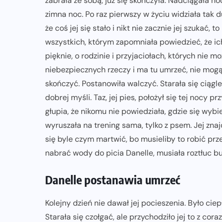
zabrała ze sobą, już się skończyła. Nadciągała n
zimna noc. Po raz pierwszy w życiu widziała tak d
że coś jej się stało i nikt nie zacznie jej szukać,
wszystkich, którym zapomniała powiedzieć, że ic
pięknie, o rodzinie i przyjaciołach, których nie mo
niebezpiecznych rzeczy i ma tu umrzeć, nie mogąc
skończyć. Postanowiła walczyć. Starała się ciągl
dobrej myśli. Taz, jej pies, położył się tej nocy pr
głupia, że nikomu nie powiedziała, gdzie się wybi
wyruszała na trening sama, tylko z psem. Jej znaj
się byle czym martwić, bo musieliby to robić prz
nabrać wody do picia Danelle, musiała roztłuc bu
Danelle postanawia umrzeć
Kolejny dzień nie dawał jej pocieszenia. Było cie
Starała się czołgać, ale przychodziło jej to z co