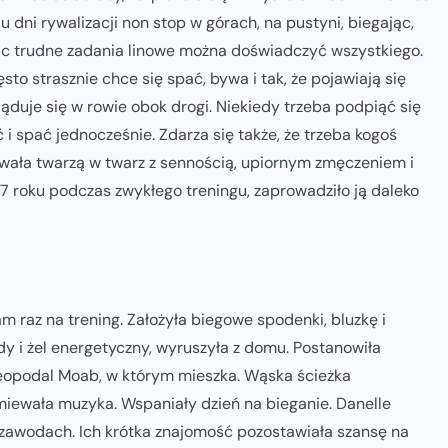
 dni rywalizacji non stop w górach, na pustyni, biegając,
jąc trudne zadania linowe można doświadczyć wszystkiego.
zęsto strasznie chce się spać, bywa i tak, że pojawiają się
ląduje się w rowie obok drogi. Niekiedy trzeba podpiąć się
ć i spać jednocześnie. Zdarza się także, że trzeba kogoś
tawała twarzą w twarz z sennością, upiornym zmęczeniem i
007 roku podczas zwykłego treningu, zaprowadziło ją daleko
m raz na trening. Założyła biegowe spodenki, bluzkę i
ody i żel energetyczny, wyruszyła z domu. Postanowiła
ieopodal Moab, w którym mieszka. Wąska ścieżka
miewała muzyka. Wspaniały dzień na bieganie. Danelle
 zawodach. Ich krótka znajomość pozostawiała szansę na