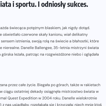
ata i sportu. I odniosły sukces.
 każda świecąca potężnym blaskiem, jak nigdy dotąd.
 oświetlało czerwone skały kanionu, wiał delikatny
sensem istnienia, swoją rolą na świecie a błahostki, które
ie nierealne. Danelle Ballengee, 35-letnia mistrzyni świata
górska leżała, patrząc na rozgwieżdżone niebo i oglądała
ązana przez całe życie. Biegała po górach, także w rakietach
w ciągu ostatniej dekady osiągnęła mistrzostwo świata w
Primal Quest Expedition w 2004 roku. Danelle wielokrotnie
z nas usiadłaby, rozpłakała się i krzyczała: niech mnie ktoś