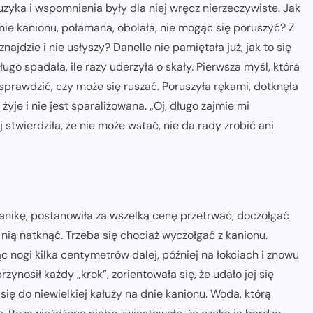
muzyka i wspomnienia były dla niej wręcz nierzeczywiste. Jak
dnie kanionu, połamana, obolała, nie mogąc się poruszyć? Z
 znajdzie i nie usłyszy? Danelle nie pamiętała już, jak to się
długo spadała, ile razy uderzyła o skały. Pierwsza myśl, która
sprawdzić, czy może się ruszać. Poruszyła rękami, dotknęła
 żyje i nie jest sparaliżowana. „Oj, długo zajmie mi
 stwierdziła, że nie może wstać, nie da rady zrobić ani
anikę, postanowiła za wszelką cenę przetrwać, doczołgać
 nią natknąć. Trzeba się chociaż wyczołgać z kanionu.
c nogi kilka centymetrów dalej, później na łokciach i znowu
rzynosił każdy „krok”, zorientowała się, że udało jej się
ię do niewielkiej kałuży na dnie kanionu. Woda, którą