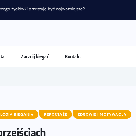
 przestają być najważniejsze?
eta
Zacznij biegać
Kontakt
LOGIA BIEGANIA
REPORTAŻE
ZDROWIE I MOTYWACJA
przejściach