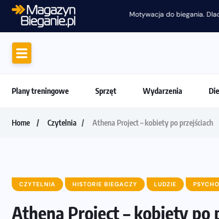
Motywacja do biegania. Dlaczego życiówki
Plany treningowe
Sprzęt
Wydarzenia
Di
Home
Czytelnia
Athena Project – kobiety po przejściach
CZYTELNIA
HISTORIE BIEGACZY
LUDZIE
PSYCHO
Athena Project – kobiety po 