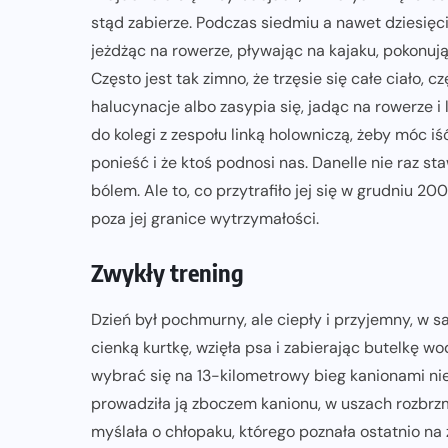
stąd zabierze. Podczas siedmiu a nawet dziesięciu
jeżdżąc na rowerze, pływając na kajaku, pokonu
Często jest tak zimno, że trzęsie się całe ciało, c
halucynacje albo zasypia się, jadąc na rowerze i 
do kolegi z zespołu linką holowniczą, żeby móc iś
ponieść i że ktoś podnosi nas. Danelle nie raz s
bólem. Ale to, co przytrafiło jej się w grudniu 2
poza jej granice wytrzymałości.
Zwykły trening
Dzień był pochmurny, ale ciepły i przyjemny, w sa
cienką kurtkę, wzięła psa i zabierając butelkę w
wybrać się na 13-kilometrowy bieg kanionami n
prowadziła ją zboczem kanionu, w uszach rozbrz
myślała o chłopaku, którego poznała ostatnio na