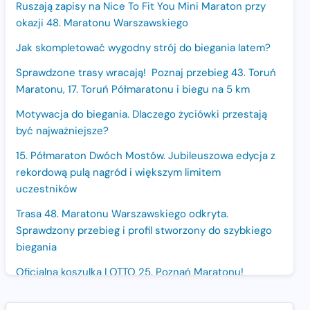
Ruszają zapisy na Nice To Fit You Mini Maraton przy
okazji 48. Maratonu Warszawskiego
Jak skompletować wygodny strój do biegania latem?
Sprawdzone trasy wracają! Poznaj przebieg 43. Toruń
Maratonu, 17. Toruń Półmaratonu i biegu na 5 km
Motywacja do biegania. Dlaczego życiówki przestają
być najważniejsze?
15. Półmaraton Dwóch Mostów. Jubileuszowa edycja z
rekordową pulą nagród i większym limitem
uczestników
Trasa 48. Maratonu Warszawskiego odkryta.
Sprawdzony przebieg i profil stworzony do szybkiego
biegania
Oficjalna koszulka LOTTO 25. Poznań Maratonu!
Amazfit Balance 3: Kompleksowe narzędzie dla