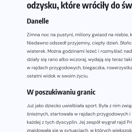
odzysku, które wróciły do świ
CZYTELNIA
REPORTAŻE
Danelle
o
Pierwsza Dycha? A może kolejna?
Czyli jak firma może wspierać
Zimna noc na pustyni, miliony gwiazd na niebie,
biegaczy w rozwijaniu swoich pasji?
Niedawno odszedł przyjemny, ciepły dzień. Słońce
wiaterek. Można godzinami leżeć i rozmyślać nad 
07-07-2026
działy się rano albo wczoraj, wydają się teraz tak
w rajdach przygodowych, biegaczka, rowerzystka 
ostatni widok w swoim życiu.
W poszukiwaniu granic
Już jako dziecko uwielbiała sport. Była z nim zwi
śnieżnych, startowała w rajdach przygodowych i 
każdej z tych dyscyplin. Jej zespół wygrał rajd 
znajdowała się w sytuacjach, w których większość 