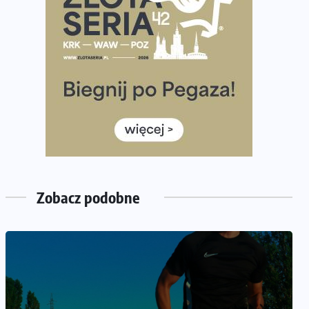
półmaratonem
Już w tę sobotę 35. Bieg Powstania Warszawskiego.
Wystartuje rekordowa liczba uczestników
35. Bieg Powstania Warszawskiego – praktyczny
poradnik przed startem
Ile razy w tygodniu biegać? 3 treningi wystarczą? Jak
często biegać, żeby robić postępy
Już w ten weekend! Przed nami Nocny Portowy
Maraton i Półmaraton Szczeciński. Wszystko, co warto
wiedzieć
Zobacz podobne