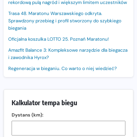
rekordową pulą nagród i większym limitem uczestników
Trasa 48. Maratonu Warszawskiego odkryta.
Sprawdzony przebieg i profil stworzony do szybkiego
biegania
Oficjalna koszulka LOTTO 25. Poznań Maratonu!
Amazfit Balance 3: Kompleksowe narzędzie dla biegacza
i zawodnika Hyrox?
Regeneracja w bieganiu. Co warto o niej wiedzieć?
Ostatnie wolne miejsca na jubileuszowy Bieg
Fabrykanta. Organizatorzy odkrywają trasę dzień po
dniu.
Kalkulator tempa biegu
Złota Seria 42 rośnie. Coraz więcej maratończyków
wybiera wyzwanie trzech największych maratonów w
Dystans (km):
Polsce
Praska 5k Run gospodarzem Mistrzostw Polski