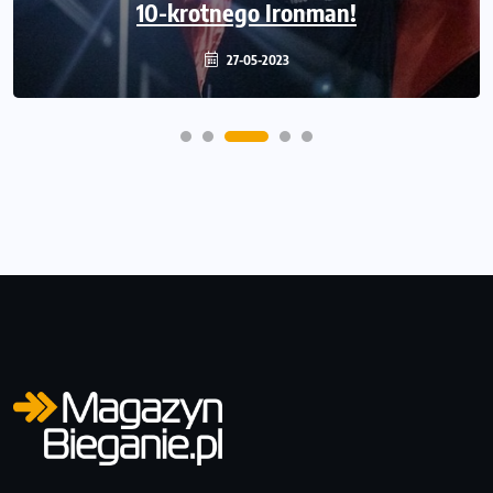
w pięciokrotnym IRONMAN!
10-krotnego Ironman!
30-06-2022
27-05-2023