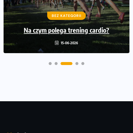
BEZ KATEGORII
BEZ KATEGORII
Złamania zmęczeniowe – objawy,
Na czym polega trening cardio?
przyczyny, leczenie
15-06-2026
10-05-2026