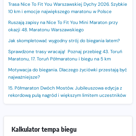
Trasa Nice To Fit You Warszawskiej Dychy 2026. Szybkie
10 km i emocje największego maratonu w Polsce
Ruszają zapisy na Nice To Fit You Mini Maraton przy
okazji 48. Maratonu Warszawskiego
Jak skompletować wygodny strój do biegania latem?
Sprawdzone trasy wracają! Poznaj przebieg 43. Toruń
Maratonu, 17. Toruń Półmaratonu i biegu na 5 km
Motywacja do biegania. Dlaczego życiówki przestają być
najważniejsze?
15. Półmaraton Dwóch Mostów. Jubileuszowa edycja z
rekordową pulą nagród i większym limitem uczestników
Trasa 48. Maratonu Warszawskiego odkryta.
Sprawdzony przebieg i profil stworzony do szybkiego
biegania
Kalkulator tempa biegu
Oficjalna koszulka LOTTO 25. Poznań Maratonu!