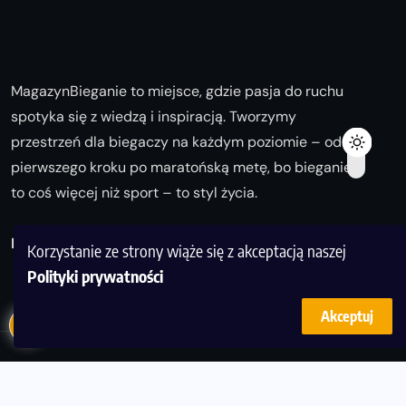
MagazynBieganie to miejsce, gdzie pasja do ruchu
spotyka się z wiedzą i inspiracją. Tworzymy
przestrzeń dla biegaczy na każdym poziomie – od
pierwszego kroku po maratońską metę, bo bieganie
to coś więcej niż sport – to styl życia.
Biegaj z nami i odkrywaj swoją najlepszą wersję!
Korzystanie ze strony wiąże się z akceptacją naszej
Polityki prywatności
Akceptuj
© Copyright 2025
magazynbieganie.pl
powered by
FoolProofSoft