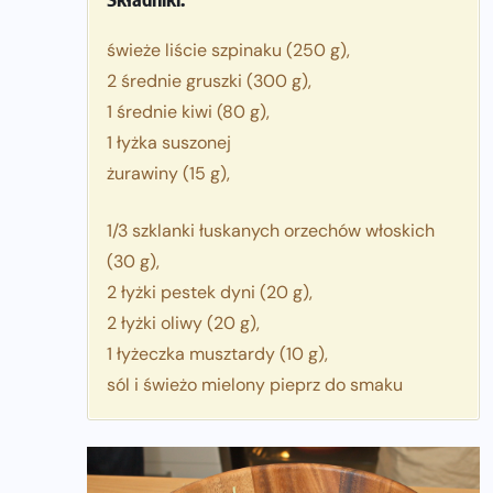
świeże liście szpinaku (250 g),
2 średnie gruszki (300 g),
1 średnie kiwi (80 g),
1 łyżka suszonej
żurawiny (15 g),
1/3 szklanki łuskanych orzechów włoskich
(30 g),
2 łyżki pestek dyni (20 g),
2 łyżki oliwy (20 g),
1 łyżeczka musztardy (10 g),
sól i świeżo mielony pieprz do smaku