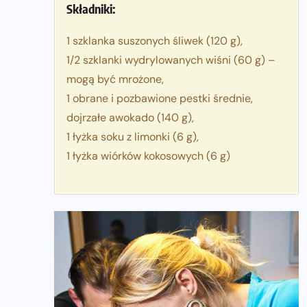
Składniki:
1 szklanka suszonych śliwek (120 g),
1/2 szklanki wydrylowanych wiśni (60 g) –
mogą być mrożone,
1 obrane i pozbawione pestki średnie,
dojrzałe awokado (140 g),
1 łyżka soku z limonki (6 g),
1 łyżka wiórków kokosowych (6 g)