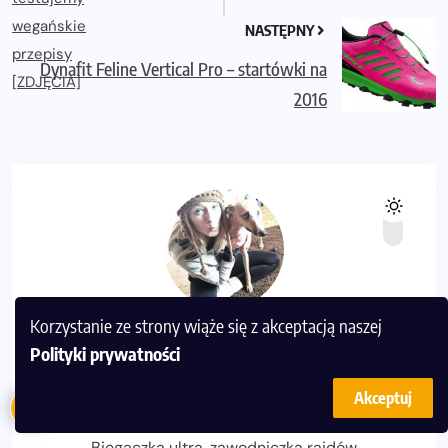
NASTĘPNY
Dynafit Feline Vertical Pro – startówki na
2016
Korzystanie ze strony wiąże się z akceptacją naszej
Magda Ostrowska-Dołęgowska (Wszystkie
Polityki prywatności
Akceptuj
wpisy)
Biegaczka ultra, zawodniczka rajdów