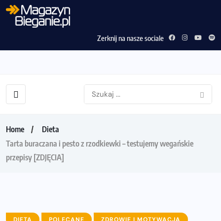
Zerknij na nasze sociale
Home
Dieta
Tarta buraczana i pesto z rzodkiewki – testujemy wegańskie
przepisy [ZDJĘCIA]
DIETA
POLECANE
ZDROWIE I MOTYWACJA