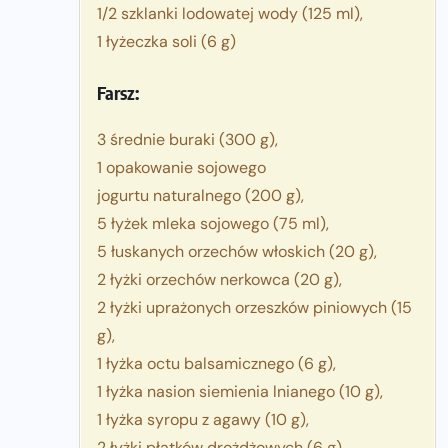
1/2 szklanki lodowatej wody (125 ml),
1 łyżeczka soli (6 g)
Farsz:
3 średnie buraki (300 g),
1 opakowanie sojowego
jogurtu naturalnego (200 g),
5 łyżek mleka sojowego (75 ml),
5 łuskanych orzechów włoskich (20 g),
2 łyżki orzechów nerkowca (20 g),
2 łyżki uprażonych orzeszków piniowych (15
g),
1 łyżka octu balsamicznego (6 g),
1 łyżka nasion siemienia lnianego (10 g),
1 łyżka syropu z agawy (10 g),
2 łyżki płatków drożdżowych (6 g),