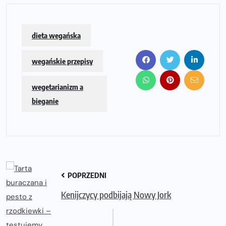
dieta wegańska
wegańskie przepisy
wegetarianizm a
bieganie
POPRZEDNI
Kenijczycy podbijają Nowy Jork