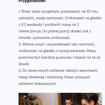
Przygotowanie:
1. Śliwki zalać wrzątkiem, pozostawić na 10 min,
odcedzić, wodę zachować. Zmiksować na gładko
z 1/2 awokado i podzielić masę na 2
równe porcje. Do jednej porcji dodać sok z
limonki i ponownie zmiksować.
2. Wiśnie umyć i wypestkować lub rozmrozić,
zmiksować na gładko z resztą awokado. Masa
powinna być bardziej puszysta i lżejsza niż ta ze
śliwek.
3. Do deserowych szklanek nałożyć warstwami
masę śliwkową i wiśniową. Deser posypać
wiórkami kokosowymi.