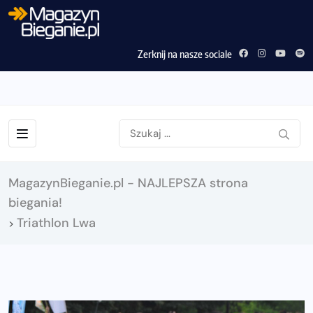
Zerknij na nasze sociale
MagazynBieganie.pl - NAJLEPSZA strona
biegania!
Triathlon Lwa
>