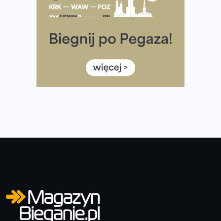
często biegać, żeby robić postępy
Już w ten weekend! Przed nami Nocny Portowy Maraton
i Półmaraton Szczeciński. Wszystko, co warto wiedzieć
European Marathon Classics – jak zweryfikować swój
wynik
Medal i koszulka 35. Biegu Powstania Warszawskiego. Na
listach startowych są jeszcze wolne miejsca