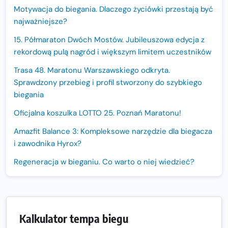
Motywacja do biegania. Dlaczego życiówki przestają być
najważniejsze?
15. Półmaraton Dwóch Mostów. Jubileuszowa edycja z
rekordową pulą nagród i większym limitem uczestników
Trasa 48. Maratonu Warszawskiego odkryta.
Sprawdzony przebieg i profil stworzony do szybkiego
biegania
Oficjalna koszulka LOTTO 25. Poznań Maratonu!
Amazfit Balance 3: Kompleksowe narzędzie dla biegacza
i zawodnika Hyrox?
Regeneracja w bieganiu. Co warto o niej wiedzieć?
Ostatnie wolne miejsca na jubileuszowy Bieg
Fabrykanta. Organizatorzy odkrywają trasę dzień po
dniu.
Kalkulator tempa biegu
Złota Seria 42 rośnie. Coraz więcej maratończyków