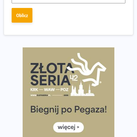
Praska 5k Run gospodarzem Mistrzostw Polski
Największy Bieg Powstania Warszawskiego w historii.
Oblicz
Ponad 12 tysięcy uczestników pobiegło dla Bohaterów!
Tętno vs tempo – czym kierować się w bieganiu?
Co ma dużo białka? Produkty, które warto włączyć do
diety
Rozbiegany Olsztyn szykuje się na weekend z
półmaratonem
Już w tę sobotę 35. Bieg Powstania Warszawskiego.
Wystartuje rekordowa liczba uczestników
35. Bieg Powstania Warszawskiego – praktyczny
poradnik przed startem
Ile razy w tygodniu biegać? 3 treningi wystarczą? Jak
często biegać, żeby robić postępy
Już w ten weekend! Przed nami Nocny Portowy Maraton