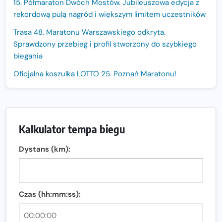
15. Półmaraton Dwóch Mostów. Jubileuszowa edycja z
rekordową pulą nagród i większym limitem uczestników
Trasa 48. Maratonu Warszawskiego odkryta.
Sprawdzony przebieg i profil stworzony do szybkiego
biegania
Oficjalna koszulka LOTTO 25. Poznań Maratonu!
Amazfit Balance 3: Kompleksowe narzędzie dla biegacza
i zawodnika Hyrox?
Regeneracja w bieganiu. Co warto o niej wiedzieć?
Kalkulator tempa biegu
Ostatnie wolne miejsca na jubileuszowy Bieg
Dystans (km):
Fabrykanta. Organizatorzy odkrywają trasę dzień po
dniu.
Złota Seria 42 rośnie. Coraz więcej maratończyków
wybiera wyzwanie trzech największych maratonów w
Czas (hh:mm:ss):
Polsce