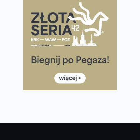
Ponad 12 tysięcy uczestników pobiegło dla Bohaterów!
Tętno vs tempo – czym kierować się w bieganiu?
Co ma dużo białka? Produkty, które warto włączyć do
diety
Rozbiegany Olsztyn szykuje się na weekend z
półmaratonem
Już w tę sobotę 35. Bieg Powstania Warszawskiego.
Wystartuje rekordowa liczba uczestników
35. Bieg Powstania Warszawskiego – praktyczny
poradnik przed startem