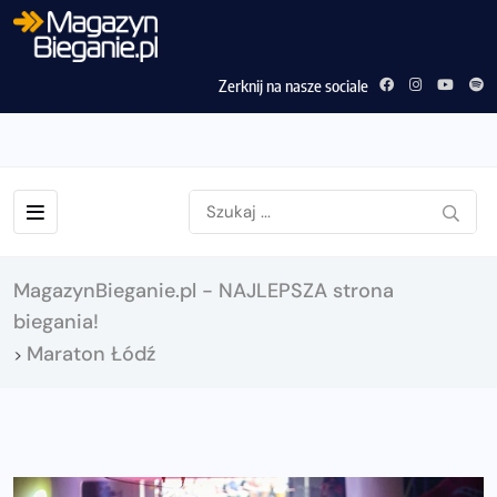
Zerknij na nasze sociale
MagazynBieganie.pl - NAJLEPSZA strona
biegania!
Maraton Łódź
>