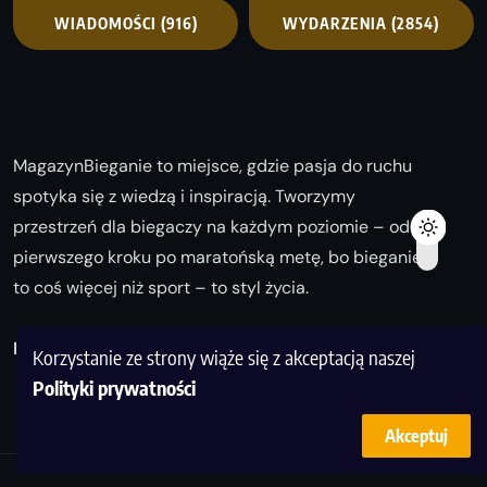
WIADOMOŚCI
(916)
WYDARZENIA
(2854)
MagazynBieganie to miejsce, gdzie pasja do ruchu
spotyka się z wiedzą i inspiracją. Tworzymy
przestrzeń dla biegaczy na każdym poziomie – od
pierwszego kroku po maratońską metę, bo bieganie
to coś więcej niż sport – to styl życia.
Biegaj z nami i odkrywaj swoją najlepszą wersję!
Korzystanie ze strony wiąże się z akceptacją naszej
Polityki prywatności
Akceptuj