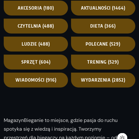
AKCESORIA
(180)
AKTUALNOŚCI
(1464)
CZYTELNIA
(488)
DIETA
(366)
LUDZIE
(488)
POLECANE
(529)
SPRZĘT
(604)
TRENING
(529)
WIADOMOŚCI
(916)
WYDARZENIA
(2852)
MagazynBieganie to miejsce, gdzie pasja do ruchu
spotyka się z wiedzą i inspiracją. Tworzymy
przestrzeń dla biegaczy na każdym poziomie – od