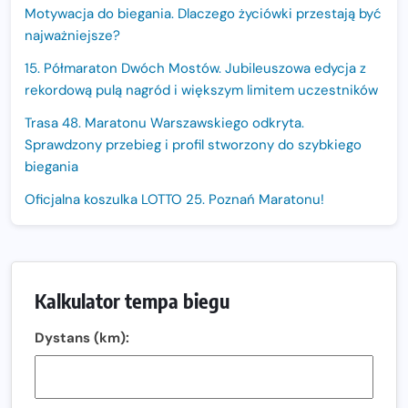
Motywacja do biegania. Dlaczego życiówki przestają być
najważniejsze?
15. Półmaraton Dwóch Mostów. Jubileuszowa edycja z
rekordową pulą nagród i większym limitem uczestników
Trasa 48. Maratonu Warszawskiego odkryta.
Sprawdzony przebieg i profil stworzony do szybkiego
biegania
Oficjalna koszulka LOTTO 25. Poznań Maratonu!
Amazfit Balance 3: Kompleksowe narzędzie dla biegacza
i zawodnika Hyrox?
Regeneracja w bieganiu. Co warto o niej wiedzieć?
Kalkulator tempa biegu
Ostatnie wolne miejsca na jubileuszowy Bieg
Dystans (km):
Fabrykanta. Organizatorzy odkrywają trasę dzień po
dniu.
Złota Seria 42 rośnie. Coraz więcej maratończyków