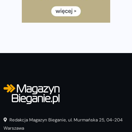
często biegać, żeby robić postępy
Już w ten weekend! Przed nami Nocny Portowy Maraton
i Półmaraton Szczeciński. Wszystko, co warto wiedzieć
Redakcja Magazyn Bieganie, ul. Murmańska 25, 04-204
Warszawa