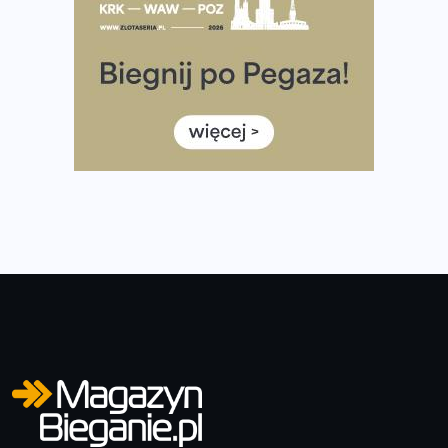
Rozbiegany Olsztyn szykuje się na weekend z
półmaratonem
Już w tę sobotę 35. Bieg Powstania Warszawskiego.
Wystartuje rekordowa liczba uczestników
35. Bieg Powstania Warszawskiego – praktyczny
poradnik przed startem