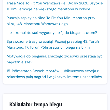
Trasa Nice To Fit You Warszawskiej Dychy 2026. Szybkie
10 km i emocje największego maratonu w Polsce
Ruszają zapisy na Nice To Fit You Mini Maraton przy
okazji 48. Maratonu Warszawskiego
Jak skompletować wygodny strój do biegania latem?
Sprawdzone trasy wracają! Poznaj przebieg 43. Toruń
Maratonu, 17. Toruń Półmaratonu i biegu na 5 km
Motywacja do biegania. Dlaczego życiówki przestają być
najważniejsze?
15. Półmaraton Dwóch Mostów. Jubileuszowa edycja z
rekordową pulą nagród i większym limitem uczestników
Trasa 48. Maratonu Warszawskiego odkryta.
Sprawdzony przebieg i profil stworzony do szybkiego
biegania
Kalkulator tempa biegu
Oficjalna koszulka LOTTO 25. Poznań Maratonu!