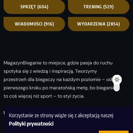
SPRZĘT
(604)
TRENING
(529)
WIADOMOŚCI
(916)
WYDARZENIA
(2854)
MagazynBieganie to miejsce, gdzie pasja do ruchu
spotyka się z wiedzą i inspiracją. Tworzymy
przestrzeń dla biegaczy na każdym poziomie – od
pierwszego kroku po maratońską metę, bo bieganie
to coś więcej niż sport – to styl życia.
Biegaj z nami i odkrywaj swoją najlepszą wersję!
Korzystanie ze strony wiąże się z akceptacją naszej
Polityki prywatności