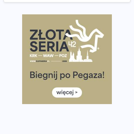
Praska 5k Run gospodarzem Mistrzostw Polski
Największy Bieg Powstania Warszawskiego w historii.
Ponad 12 tysięcy uczestników pobiegło dla Bohaterów!
Tętno vs tempo – czym kierować się w bieganiu?
Co ma dużo białka? Produkty, które warto włączyć do
diety
Rozbiegany Olsztyn szykuje się na weekend z
półmaratonem
Już w tę sobotę 35. Bieg Powstania Warszawskiego.
Wystartuje rekordowa liczba uczestników
35. Bieg Powstania Warszawskiego – praktyczny
poradnik przed startem