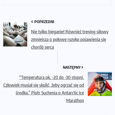
POPRZEDNI
Nie tylko bieganie! Również trening siłowy
zmniejsza o połowę ryzyko pojawienia się
chorób serca
NASTĘPNY
“Temperatura ok. -20 do -30 stopni.
Człowiek musiał się skulić, żeby ogrzać się od
środka.” Piotr Suchenia o Antarctic Ice
Marathon