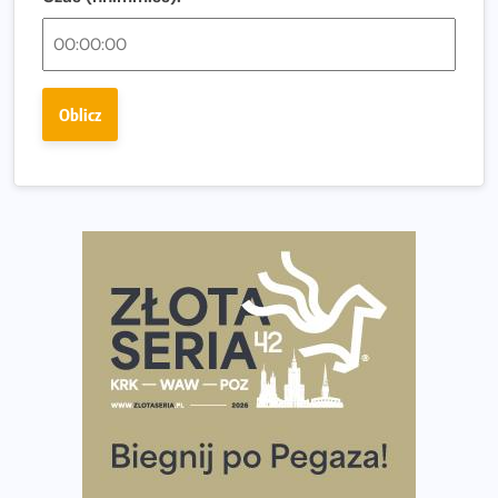
Regeneracja w bieganiu. Co warto o niej wiedzieć?
Ostatnie wolne miejsca na jubileuszowy Bieg
Fabrykanta. Organizatorzy odkrywają trasę dzień po
Oblicz
dniu.
Złota Seria 42 rośnie. Coraz więcej maratończyków
wybiera wyzwanie trzech największych maratonów w
Polsce
Praska 5k Run gospodarzem Mistrzostw Polski
Największy Bieg Powstania Warszawskiego w historii.
Ponad 12 tysięcy uczestników pobiegło dla Bohaterów!
Tętno vs tempo – czym kierować się w bieganiu?
Co ma dużo białka? Produkty, które warto włączyć do
diety
Rozbiegany Olsztyn szykuje się na weekend z