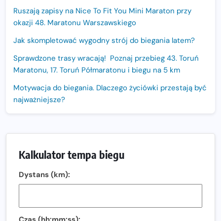
Ruszają zapisy na Nice To Fit You Mini Maraton przy
okazji 48. Maratonu Warszawskiego
Jak skompletować wygodny strój do biegania latem?
Sprawdzone trasy wracają! Poznaj przebieg 43. Toruń
Maratonu, 17. Toruń Półmaratonu i biegu na 5 km
Motywacja do biegania. Dlaczego życiówki przestają być
najważniejsze?
15. Półmaraton Dwóch Mostów. Jubileuszowa edycja z
rekordową pulą nagród i większym limitem uczestników
Trasa 48. Maratonu Warszawskiego odkryta.
Kalkulator tempa biegu
Sprawdzony przebieg i profil stworzony do szybkiego
biegania
Dystans (km):
Oficjalna koszulka LOTTO 25. Poznań Maratonu!
Amazfit Balance 3: Kompleksowe narzędzie dla biegacza
i zawodnika Hyrox?
Czas (hh:mm:ss):