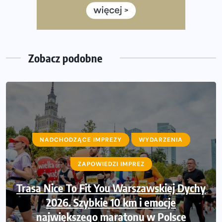
półmaratonem
Już w tę sobotę 35. Bieg Powstania Warszawskiego.
Wystartuje rekordowa liczba uczestników
Zobacz podobne
NADCHODZĄCE IMPREZY
NADCHODZĄCE IMPREZY
WYDARZENIA
WYDARZENIA
ZAPOWIEDZI IMPREZ
ZAPOWIEDZI IMPREZ
Trasa Nice To Fit You Warszawskiej Dychy
Ruszają zapisy na Nice To Fit You Mini
Maraton przy okazji 48. Maratonu
2026. Szybkie 10 km i emocje
największego maratonu w Polsce
Warszawskiego