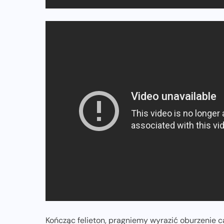
Kończąc felieton, pragniemy wyrazić oburzenie c