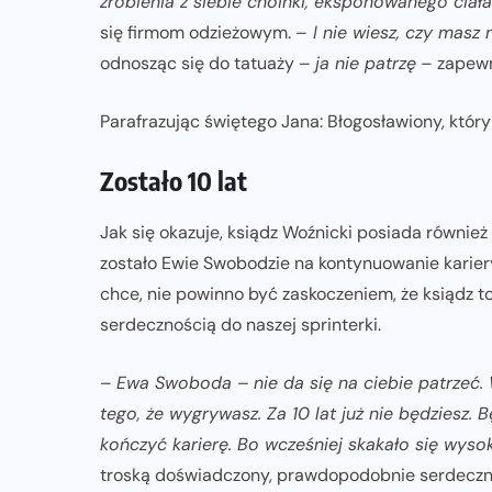
zrobienia z siebie choinki, eksponowanego ciała
się firmom odzieżowym. –
I nie wiesz, czy masz n
odnosząc się do tatuaży –
ja nie patrzę
– zapewn
Parafrazując świętego Jana: Błogosławiony, który n
Zostało 10 lat
Jak się okazuje, ksiądz Woźnicki posiada również
zostało Ewie Swobodzie na kontynuowanie kariery.
chce, nie powinno być zaskoczeniem, że ksiądz to
serdecznością do naszej sprinterki.
–
Ewa Swoboda – nie da się na ciebie patrzeć. 
tego, że wygrywasz. Za 10 lat już nie będziesz. 
kończyć karierę. Bo wcześniej skakało się wysok
troską doświadczony, prawdopodobnie serdeczny