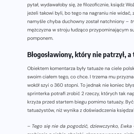
pytał, wydawałoby się, że filozoficznie, ksiądz W
ZAPOWIEDZI IMPREZ
jeżeli takowi byli, bo tego na nagraniu nie wida
Jak trenować HYROX w oparciu o
namyśle chyba duchowny został natchniony –
tr
dane treningowe i regeneracyjne?
mężczyzna w stroju łudząco przypominającym su
Poradnik dla biegających i HYROX-
pomponem.
owców
Błogosławiony, który nie patrzył, a 
17-06-2026
Obiektem komentarza były tatuaże na ciele polsk
swoim ciałem tego, co chce. I trzema mu przyznać
wokół szyi o 360 stopni. To jednak nie koniec bł
sprinterka potrafi zrobić 2 rzeczy, których tak 
krzyża przed startem biegu pomimo tatuaży. Być
tatuażystów, niż wynika z doświadczenia księdza
–
Tego się nie da pogodzić, dziewczynko, Ewka