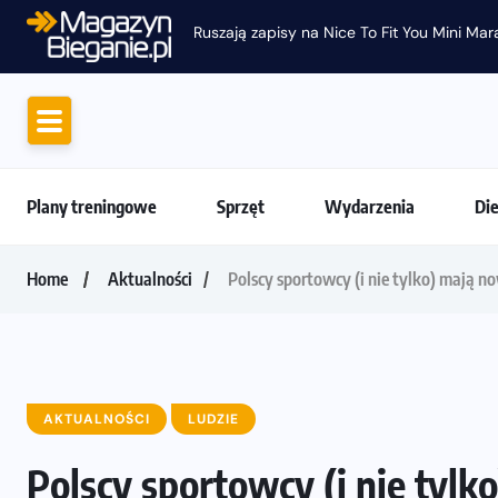
Ruszają zapisy na Nice To Fit You Mini Ma
Plany treningowe
Sprzęt
Wydarzenia
Di
Home
Aktualności
Polscy sportowcy (i nie tylko) mają n
AKTUALNOŚCI
LUDZIE
Polscy sportowcy (i nie tyl