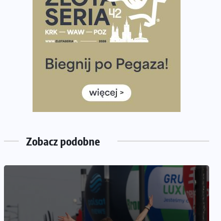
Praska 5k Run gospodarzem Mistrzostw Polski
Największy Bieg Powstania Warszawskiego w historii.
Ponad 12 tysięcy uczestników pobiegło dla Bohaterów!
Tętno vs tempo – czym kierować się w bieganiu?
Co ma dużo białka? Produkty, które warto włączyć do
diety
Rozbiegany Olsztyn szykuje się na weekend z
półmaratonem
Już w tę sobotę 35. Bieg Powstania Warszawskiego.
Wystartuje rekordowa liczba uczestników
Zobacz podobne