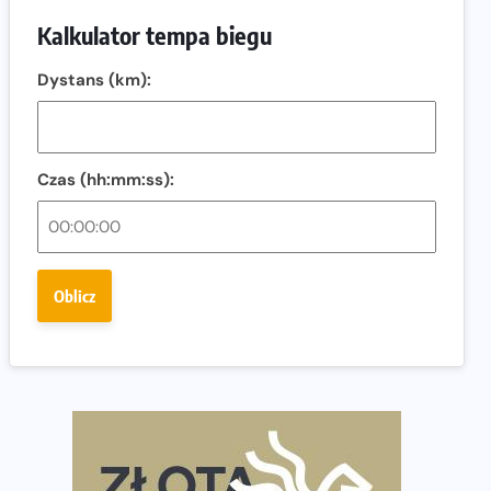
rekordową pulą nagród i większym limitem
Kalkulator tempa biegu
uczestników
Trasa 48. Maratonu Warszawskiego odkryta.
Dystans (km):
Sprawdzony przebieg i profil stworzony do szybkiego
biegania
Oficjalna koszulka LOTTO 25. Poznań Maratonu!
Czas (hh:mm:ss):
Amazfit Balance 3: Kompleksowe narzędzie dla
biegacza i zawodnika Hyrox?
Regeneracja w bieganiu. Co warto o niej wiedzieć?
Oblicz
Ostatnie wolne miejsca na jubileuszowy Bieg
Fabrykanta. Organizatorzy odkrywają trasę dzień po
dniu.
Złota Seria 42 rośnie. Coraz więcej maratończyków
wybiera wyzwanie trzech największych maratonów w
Polsce