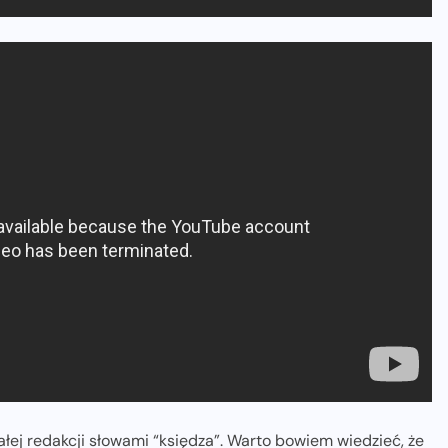
ałej redakcji słowami “księdza”. Warto bowiem wiedzieć, że