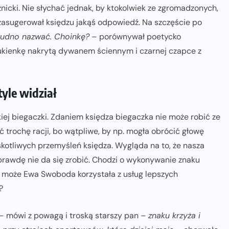
oźnicki. Nie słychać jednak, by ktokolwiek ze zgromadzonych,
ć, zasugerował księdzu jakąś odpowiedź. Na szczęście po
udno nazwać. Choinkę?
– porównywał poetycko
kienkę nakrytą dywanem ściennym i czarnej czapce z
tyle widział
iej biegaczki. Zdaniem księdza biegaczka nie może robić ze
 trochę racji, bo wątpliwe, by np. mogła obrócić głowę
yskotliwych przemyśleń księdza. Wygląda na to, że nasza
naprawdę nie da się zrobić. Chodzi o wykonywanie znaku
 może Ewa Swoboda korzystała z usług lepszych
?
– mówi z powagą i troską starszy pan –
znaku krzyża i