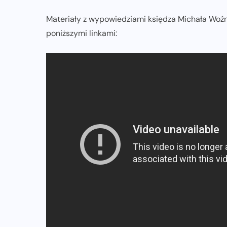
Materiały z wypowiedziami księdza Michała Woźn
poniższymi linkami: