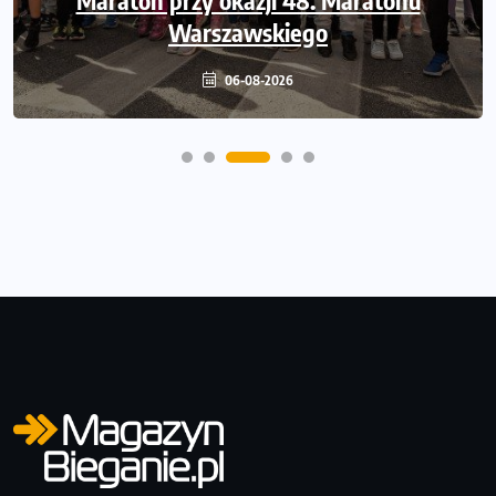
Półmaratonu i biegu na 5 km
Warszawskiego
06-08-2026
06-08-2026