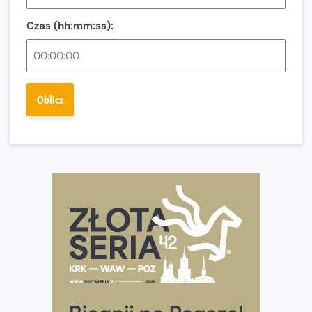
Regeneracja w bieganiu. Co warto o niej wiedzieć?
Czas (hh:mm:ss):
Ostatnie wolne miejsca na jubileuszowy Bieg
Fabrykanta. Organizatorzy odkrywają trasę dzień po
dniu.
Złota Seria 42 rośnie. Coraz więcej maratończyków
Oblicz
wybiera wyzwanie trzech największych maratonów w
Polsce
Praska 5k Run gospodarzem Mistrzostw Polski
Największy Bieg Powstania Warszawskiego w historii.
Ponad 12 tysięcy uczestników pobiegło dla Bohaterów!
Tętno vs tempo – czym kierować się w bieganiu?
Co ma dużo białka? Produkty, które warto włączyć do
diety
Rozbiegany Olsztyn szykuje się na weekend z
półmaratonem