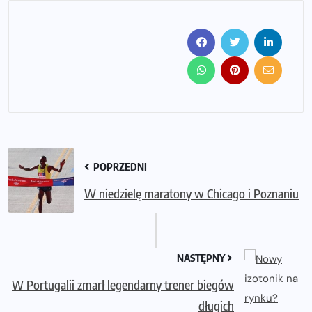
POPRZEDNI
W niedzielę maratony w Chicago i Poznaniu
NASTĘPNY
W Portugalii zmarł legendarny trener biegów
długich