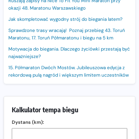
Ruszają zapisy na Nice To Fit You Mini Maraton przy
okazji 48. Maratonu Warszawskiego
Jak skompletować wygodny strój do biegania latem?
Sprawdzone trasy wracają! Poznaj przebieg 43. Toruń
Maratonu, 17. Toruń Półmaratonu i biegu na 5 km
Motywacja do biegania. Dlaczego życiówki przestają być
najważniejsze?
15. Półmaraton Dwóch Mostów. Jubileuszowa edycja z
rekordową pulą nagród i większym limitem uczestników
Trasa 48. Maratonu Warszawskiego odkryta.
Sprawdzony przebieg i profil stworzony do szybkiego
biegania
Kalkulator tempa biegu
Oficjalna koszulka LOTTO 25. Poznań Maratonu!
Dystans (km):
Amazfit Balance 3: Kompleksowe narzędzie dla biegacza
i zawodnika Hyrox?