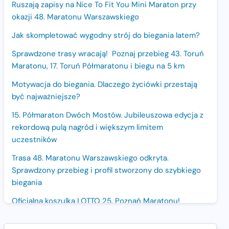
Ruszają zapisy na Nice To Fit You Mini Maraton przy
okazji 48. Maratonu Warszawskiego
Jak skompletować wygodny strój do biegania latem?
Sprawdzone trasy wracają! Poznaj przebieg 43. Toruń
Maratonu, 17. Toruń Półmaratonu i biegu na 5 km
Motywacja do biegania. Dlaczego życiówki przestają
być najważniejsze?
15. Półmaraton Dwóch Mostów. Jubileuszowa edycja z
rekordową pulą nagród i większym limitem
uczestników
Trasa 48. Maratonu Warszawskiego odkryta.
Sprawdzony przebieg i profil stworzony do szybkiego
biegania
Oficjalna koszulka LOTTO 25. Poznań Maratonu!
Amazfit Balance 3: Kompleksowe narzędzie dla