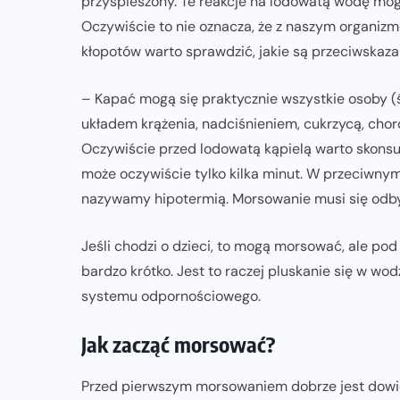
przyspieszony. Te reakcje na lodowatą wodę mog
Oczywiście to nie oznacza, że z naszym organizme
kłopotów warto sprawdzić, jakie są przeciwskaz
– Kapać mogą się praktycznie wszystkie osoby (
układem krążenia, nadciśnieniem, cukrzycą, chor
Oczywiście przed lodowatą kąpielą warto skonsul
może oczywiście tylko kilka minut. W przeciwnym
nazywamy hipotermią. Morsowanie musi się odby
Jeśli chodzi o dzieci, to mogą morsować, ale po
bardzo krótko. Jest to raczej pluskanie się w wod
systemu odpornościowego.
Jak zacząć morsować?
Przed pierwszym morsowaniem dobrze jest dowied