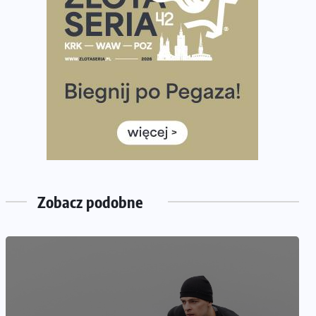
półmaratonem
Już w tę sobotę 35. Bieg Powstania Warszawskiego.
Wystartuje rekordowa liczba uczestników
35. Bieg Powstania Warszawskiego – praktyczny
poradnik przed startem
Ile razy w tygodniu biegać? 3 treningi wystarczą? Jak
często biegać, żeby robić postępy
Już w ten weekend! Przed nami Nocny Portowy
Maraton i Półmaraton Szczeciński. Wszystko, co warto
wiedzieć
Zobacz podobne