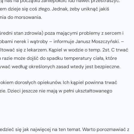
ą nas na początku zaniepokoić lub nawet przestraszyć.
m dzieje się coś złego. Jednak, żeby uniknąć jakiś
ania do morsowania.
średni stan zdrowia) poza mającymi problemy z sercem i
obami nerek i wątroby – informuje Janusz Moszczyński. –
tować się z lekarzem. Kąpiel w wodzie o temp. 2st. C trwać
 razie może dojść do spadku temperatury ciała, które
wać według określonych zasad wtedy jest bezpieczne.
d okiem dorosłych opiekunów. Ich kąpiel powinna trwać
zie. Dzieci jeszcze nie mają w pełni ukształtowanego
zieć się jak najwięcej na ten temat. Warto porozmawiać z