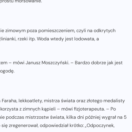
o prostu morsowanie.
ie zimowym poza pomieszczeniem, czyli na odkrytych
inianki, rzeki itp. Woda wtedy jest lodowata, a
tem – mówi Janusz Moszczyński. – Bardzo dobrze jak jest
pogodę.
raha, lekkoatlety, mistrza świata oraz złotego medalisty
korzysta z zimnych kąpieli – mówi fizjoterapeuta. – Po
e podczas mistrzostw świata, kilka dni później wygrał na 5
 się zregenerował, odpowiedział krótko: „Odpoczynek,