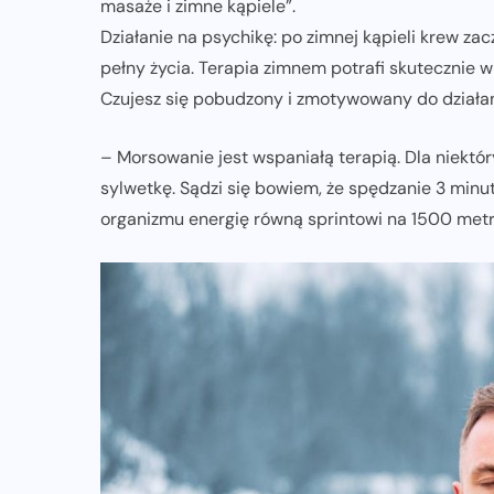
masaże i zimne kąpiele”.
Działanie na psychikę: po zimnej kąpieli krew zacz
pełny życia. Terapia zimnem potrafi skutecznie 
ZDROWIE I MOTYWACJA
Czujesz się pobudzony i zmotywowany do działan
i
Strefy tętna w bieganiu – po co je
– Morsowanie jest wspaniałą terapią. Dla niektó
wyznaczać?
sylwetkę. Sądzi się bowiem, że spędzanie 3 minut
21-06-2026
organizmu energię równą sprintowi na 1500 met