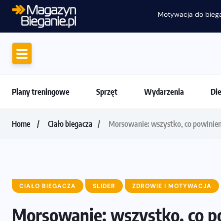
Motywacja do biegania. Dlaczego życiówki
Plany treningowe
Sprzęt
Wydarzenia
Di
Home
Ciało biegacza
Morsowanie: wszystko, co powinien
CIAŁO BIEGACZA
SLIDER
ZDROWIE I MOTYWACJA
Morsowanie: wszystko, co p