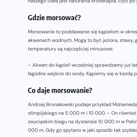
naszego ciała jest naturalna krioterapia, czyli p
Gdzie morsować?
Morsowanie to poddawanie się kąpielom w okres
akwenach wodnych. Mogą to być jeziora, stawy, gl
temperatury są najczęściej minusowe.
– Akwen do kąpieli wcześniej sprawdzamy już la
łagodne wejście do wody. Kąpiemy się w każdą 
Co daje morsowanie?
Andrzej Bronakowski podaje przykład Mohameda Fa
olimpijskiego na 5 000 m i 10 000. – On również 
zwycięskim biegu na dystansie 10 000 m w Pekini
000 m. Gdy go spytano w jaki sposób tak szybko