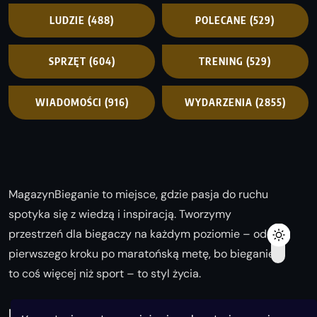
LUDZIE
(488)
POLECANE
(529)
SPRZĘT
(604)
TRENING
(529)
WIADOMOŚCI
(916)
WYDARZENIA
(2855)
MagazynBieganie to miejsce, gdzie pasja do ruchu
spotyka się z wiedzą i inspiracją. Tworzymy
przestrzeń dla biegaczy na każdym poziomie – od
pierwszego kroku po maratońską metę, bo bieganie
to coś więcej niż sport – to styl życia.
Biegaj z nami i odkrywaj swoją najlepszą wersję!