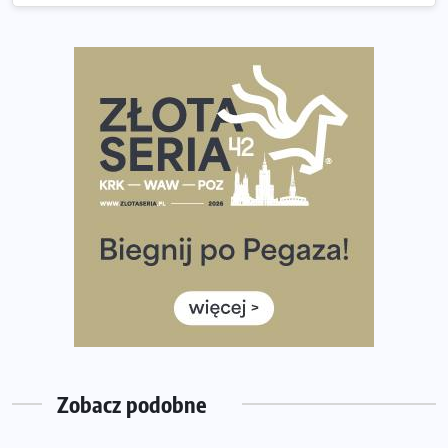
wybiera wyzwanie trzech największych maratonów w
Polsce
Praska 5k Run gospodarzem Mistrzostw Polski
Największy Bieg Powstania Warszawskiego w historii.
Ponad 12 tysięcy uczestników pobiegło dla Bohaterów!
Tętno vs tempo – czym kierować się w bieganiu?
Co ma dużo białka? Produkty, które warto włączyć do
diety
Rozbiegany Olsztyn szykuje się na weekend z
półmaratonem
Już w tę sobotę 35. Bieg Powstania Warszawskiego.
Wystartuje rekordowa liczba uczestników
Zobacz podobne