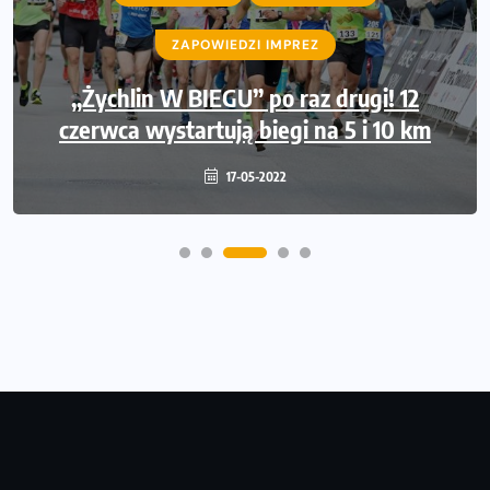
WIADOMOŚCI
ZAPOWIEDZI IMPREZ
WYDARZENIA
Międzynarodowe gwiazdy lekkiej atletyki
„Żychlin W BIEGU” po raz drugi! 12
czerwca wystartują biegi na 5 i 10 km
na Poznań Athletics Grand Prix!
09-05-2022
17-05-2022