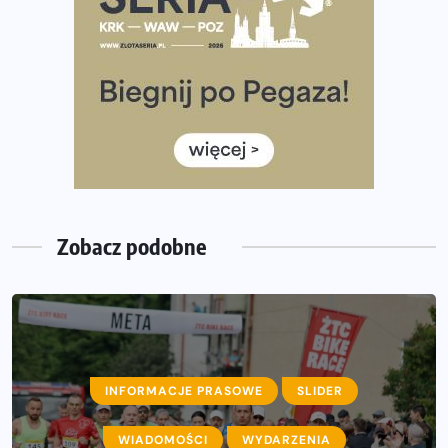
Wystartuje rekordowa liczba uczestników
35. Bieg Powstania Warszawskiego – praktyczny
poradnik przed startem
Ile razy w tygodniu biegać? 3 treningi wystarczą? Jak
często biegać, żeby robić postępy
Już w ten weekend! Przed nami Nocny Portowy Maraton
i Półmaraton Szczeciński. Wszystko, co warto wiedzieć
Zobacz podobne
INFORMACJE PRASOWE
SLIDER
AKTUALNOŚCI
WIADOMOŚCI
INFORMACJE PRASOWE
WYDARZENIA