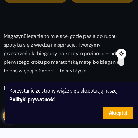
MagazynBieganie to miejsce, gdzie pasja do ruchu
spotyka się z wiedzą i inspiracją. Tworzymy
przestrzeń dla biegaczy na każdym poziomie – od
pierwszego kroku po maratońską metę, bo bieganie
to coś więcej niż sport – to styl życia.
Biegaj z nami i odkrywaj swoją najlepszą wersję!
Korzystanie ze strony wiąże się z akceptacją naszej
Polityki prywatności
Akceptuj
© Copyright 2025
magazynbieganie.pl
powered by