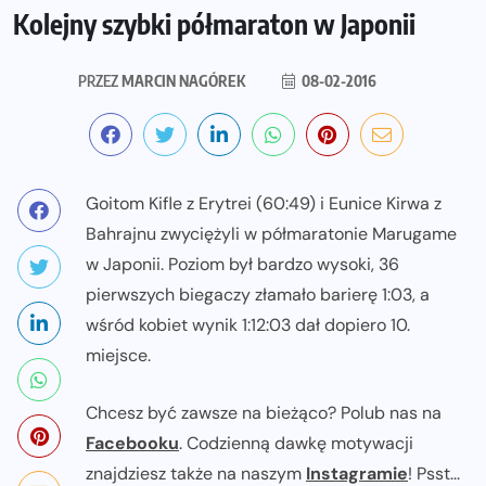
Kolejny szybki półmaraton w Japonii
PRZEZ
MARCIN NAGÓREK
08-02-2016
Goitom Kifle z Erytrei (60:49) i Eunice Kirwa z
Bahrajnu zwyciężyli w półmaratonie Marugame
w Japonii. Poziom był bardzo wysoki, 36
pierwszych biegaczy złamało barierę 1:03, a
wśród kobiet wynik 1:12:03 dał dopiero 10.
miejsce.
Chcesz być zawsze na bieżąco? Polub nas na
Facebooku
. Codzienną dawkę motywacji
znajdziesz także na naszym
Instagramie
! Psst...