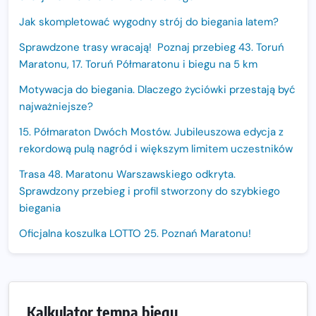
Jak skompletować wygodny strój do biegania latem?
Sprawdzone trasy wracają! Poznaj przebieg 43. Toruń
Maratonu, 17. Toruń Półmaratonu i biegu na 5 km
Motywacja do biegania. Dlaczego życiówki przestają być
najważniejsze?
15. Półmaraton Dwóch Mostów. Jubileuszowa edycja z
rekordową pulą nagród i większym limitem uczestników
Trasa 48. Maratonu Warszawskiego odkryta.
Sprawdzony przebieg i profil stworzony do szybkiego
biegania
Oficjalna koszulka LOTTO 25. Poznań Maratonu!
Amazfit Balance 3: Kompleksowe narzędzie dla biegacza
i zawodnika Hyrox?
Regeneracja w bieganiu. Co warto o niej wiedzieć?
Kalkulator tempa biegu