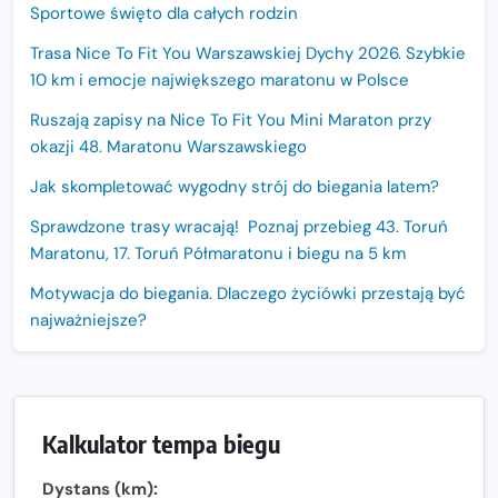
Sportowe święto dla całych rodzin
Trasa Nice To Fit You Warszawskiej Dychy 2026. Szybkie
10 km i emocje największego maratonu w Polsce
Ruszają zapisy na Nice To Fit You Mini Maraton przy
okazji 48. Maratonu Warszawskiego
Jak skompletować wygodny strój do biegania latem?
Sprawdzone trasy wracają! Poznaj przebieg 43. Toruń
Maratonu, 17. Toruń Półmaratonu i biegu na 5 km
Motywacja do biegania. Dlaczego życiówki przestają być
najważniejsze?
15. Półmaraton Dwóch Mostów. Jubileuszowa edycja z
rekordową pulą nagród i większym limitem uczestników
Trasa 48. Maratonu Warszawskiego odkryta.
Kalkulator tempa biegu
Sprawdzony przebieg i profil stworzony do szybkiego
biegania
Dystans (km):