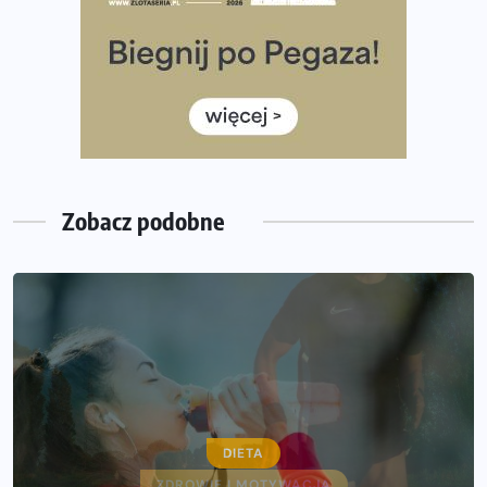
Co ma dużo białka? Produkty, które warto włączyć do
diety
Rozbiegany Olsztyn szykuje się na weekend z
półmaratonem
Już w tę sobotę 35. Bieg Powstania Warszawskiego.
Wystartuje rekordowa liczba uczestników
Zobacz podobne
DIETA