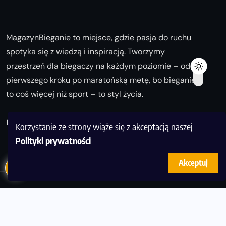
MagazynBieganie to miejsce, gdzie pasja do ruchu
spotyka się z wiedzą i inspiracją. Tworzymy
przestrzeń dla biegaczy na każdym poziomie – od
pierwszego kroku po maratońską metę, bo bieganie
to coś więcej niż sport – to styl życia.
Biegaj z nami i odkrywaj swoją najlepszą wersję!
Korzystanie ze strony wiąże się z akceptacją naszej
Polityki prywatności
Akceptuj
© Copyright 2025
magazynbieganie.pl
powered by
FoolProofSoft