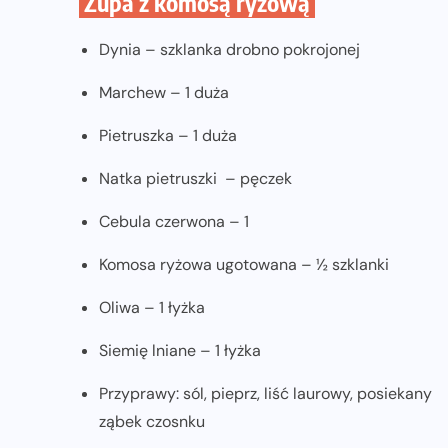
Zupa z komosą ryżową
Dynia – szklanka drobno pokrojonej
Marchew – 1 duża
Pietruszka – 1 duża
Natka pietruszki – pęczek
Cebula czerwona – 1
Komosa ryżowa ugotowana – ½ szklanki
Oliwa – 1 łyżka
Siemię lniane – 1 łyżka
Przyprawy: sól, pieprz, liść laurowy, posiekany
ząbek czosnku