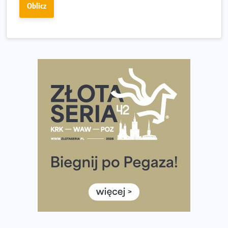
Oblicz
Ponad 12 tysięcy uczestników pobiegło dla Bohaterów!
Tętno vs tempo – czym kierować się w bieganiu?
Co ma dużo białka? Produkty, które warto włączyć do
diety
Rozbiegany Olsztyn szykuje się na weekend z
półmaratonem
Już w tę sobotę 35. Bieg Powstania Warszawskiego.
Wystartuje rekordowa liczba uczestników
35. Bieg Powstania Warszawskiego – praktyczny
poradnik przed startem
Ile razy w tygodniu biegać? 3 treningi wystarczą? Jak
często biegać, żeby robić postępy
Już w ten weekend! Przed nami Nocny Portowy Maraton
i Półmaraton Szczeciński. Wszystko, co warto wiedzieć