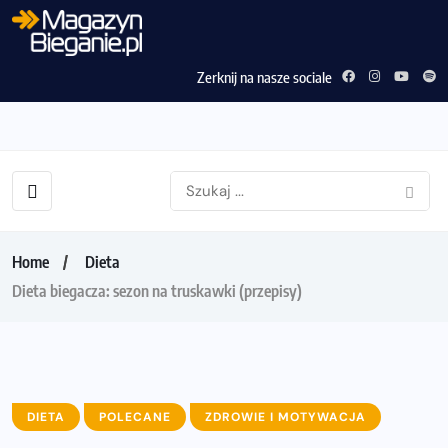
Zerknij na nasze sociale
Home
Dieta
Dieta biegacza: sezon na truskawki (przepisy)
DIETA
POLECANE
ZDROWIE I MOTYWACJA