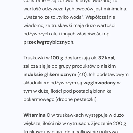
Co istotne – są zdrowe! Kiedyś uważano, że
wartość odżywcza tych owoców jest minimalna.
Uważano, że to „tylko woda”. Współcześnie
wiadomo, że truskawki mają dużo wartości
odżywczych ale i innych właściwości np.
przeciwgrzybicznych
.
Truskawki w
100 g
dostarczają ok.
32 kcal
,
zalicza się je do grupy produktów o
niskim
indeksie glikemicznym
(40). Ich podstawowym
składnikiem odżywczym są
węglowodany
w
tym w dużej ilości pod postacią błonnika
pokarmowego (drobne pesteczki).
Witamina C
w truskawkach występuje w dużo
większej ilości niż w cytrusach. Zjedzenie 200 g
truskawek w ciągu dnia całkowicie pokrywa