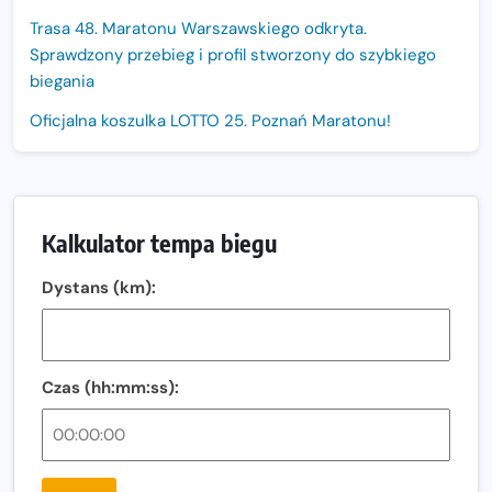
Trasa 48. Maratonu Warszawskiego odkryta.
Sprawdzony przebieg i profil stworzony do szybkiego
biegania
Oficjalna koszulka LOTTO 25. Poznań Maratonu!
Amazfit Balance 3: Kompleksowe narzędzie dla biegacza
i zawodnika Hyrox?
Regeneracja w bieganiu. Co warto o niej wiedzieć?
Kalkulator tempa biegu
Ostatnie wolne miejsca na jubileuszowy Bieg
Dystans (km):
Fabrykanta. Organizatorzy odkrywają trasę dzień po
dniu.
Złota Seria 42 rośnie. Coraz więcej maratończyków
wybiera wyzwanie trzech największych maratonów w
Czas (hh:mm:ss):
Polsce
Praska 5k Run gospodarzem Mistrzostw Polski
Największy Bieg Powstania Warszawskiego w historii.