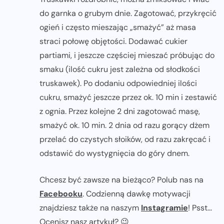
do garnka o grubym dnie. Zagotować, przykręcić
ogień i często mieszając „smażyć” aż masa
straci połowę objętości. Dodawać cukier
partiami, i jeszcze częściej mieszać próbując do
smaku (ilość cukru jest zależna od słodkości
truskawek). Po dodaniu odpowiedniej ilości
cukru, smażyć jeszcze przez ok. 10 min i zestawić
z ognia. Przez kolejne 2 dni zagotować masę,
smażyć ok. 10 min. 2 dnia od razu gorący dżem
przelać do czystych słoików, od razu zakręcać i
odstawić do wystygnięcia do góry dnem.
Chcesz być zawsze na bieżąco? Polub nas na
Facebooku
. Codzienną dawkę motywacji
znajdziesz także na naszym
Instagramie
! Psst...
Ocenisz nasz artykuł? 😉