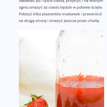
nakładać po 1 łyżce ciasta, przykryć i na wolnym
ogniu smażyć aż ciasto będzie w połowie ścięte.
Położyć kilka plasterków truskawek i przewrócić
na drugą stronę i smażyć jeszcze przez chwilę.