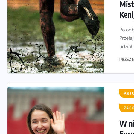
Mist
Keni
Po odb
Przeła
udziału
PRZEZ
AKT
ZAPO
W ni
Eur