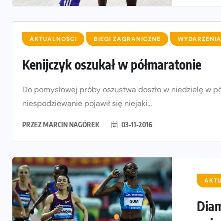
AKTUALNOŚCI
BIEGI ZAGRANICZNE
WYDARZENI
Kenijczyk oszukał w półmaratonie
Do pomysłowej próby oszustwa doszło w niedzielę w pół
niespodziewanie pojawił się niejaki...
PRZEZ
MARCIN NAGÓREK
03-11-2016
AKT
Diam