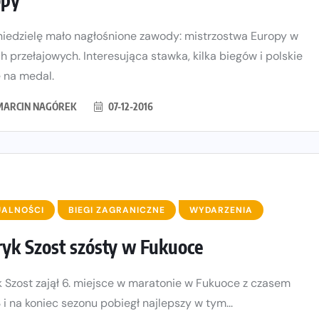
niedzielę mało nagłośnione zawody: mistrzostwa Europy w
h przełajowych. Interesująca stawka, kilka biegów i polskie
 na medal.
MARCIN NAGÓREK
07-12-2016
UALNOŚCI
BIEGI ZAGRANICZNE
WYDARZENIA
yk Szost szósty w Fukuoce
 Szost zajął 6. miejsce w maratonie w Fukuoce z czasem
3 i na koniec sezonu pobiegł najlepszy w tym...