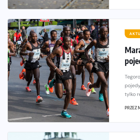
AKT
Mara
poje
Tegoro
pojedy
tylko r
PRZEZ