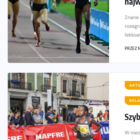
najw
Znane 
rozegr
lekkoa
PRZEZ
AKT
RELA
Szyb
W nied