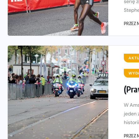
serię 
Stephe
PRZEZ
AKT
WYD
(Pra
W Amst
jeden 
historii
PRZEZ