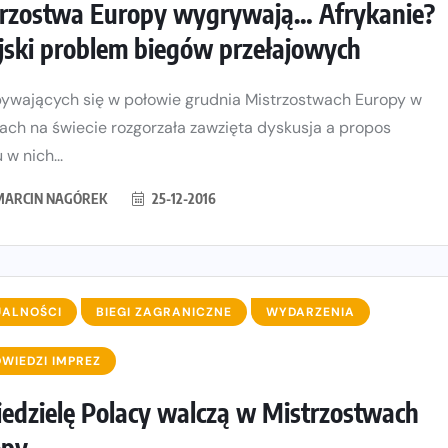
rzostwa Europy wygrywają… Afrykanie?
jski problem biegów przełajowych
ywających się w połowie grudnia Mistrzostwach Europy w
jach na świecie rozgorzała zawzięta dyskusja a propos
 w nich...
MARCIN NAGÓREK
25-12-2016
UALNOŚCI
BIEGI ZAGRANICZNE
WYDARZENIA
WIEDZI IMPREZ
edzielę Polacy walczą w Mistrzostwach
opy