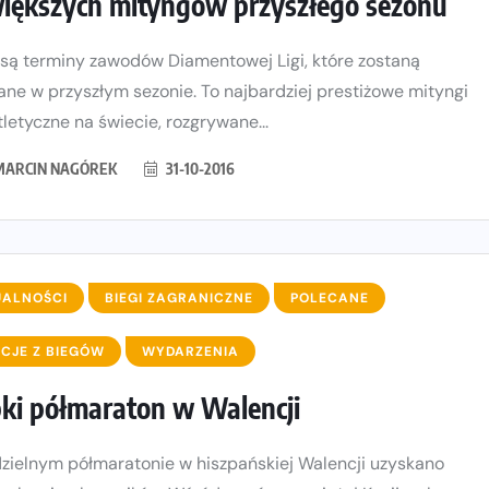
iększych mityngów przyszłego sezonu
są terminy zawodów Diamentowej Ligi, które zostaną
ane w przyszłym sezonie. To najbardziej prestiżowe mityngi
tletyczne na świecie, rozgrywane...
MARCIN NAGÓREK
31-10-2016
UALNOŚCI
BIEGI ZAGRANICZNE
POLECANE
CJE Z BIEGÓW
WYDARZENIA
ki półmaraton w Walencji
zielnym półmaratonie w hiszpańskiej Walencji uzyskano