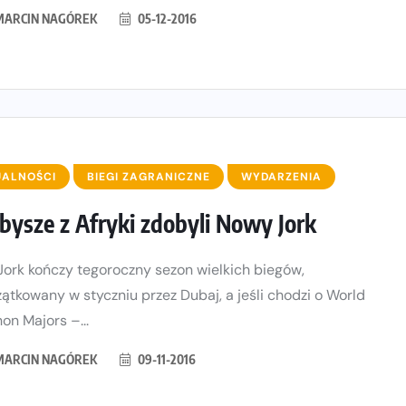
MARCIN NAGÓREK
05-12-2016
UALNOŚCI
BIEGI ZAGRANICZNE
WYDARZENIA
bysze z Afryki zdobyli Nowy Jork
ork kończy tegoroczny sezon wielkich biegów,
ątkowany w styczniu przez Dubaj, a jeśli chodzi o World
on Majors –...
MARCIN NAGÓREK
09-11-2016