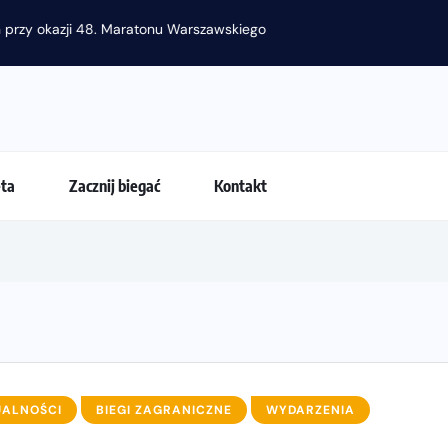
gania latem?
eta
Zacznij biegać
Kontakt
UALNOŚCI
BIEGI ZAGRANICZNE
WYDARZENIA