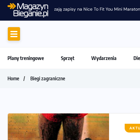
Jak skompletować wygodny strój do bie
Plany treningowe
Sprzęt
Wydarzenia
Di
Home
Biegi zagraniczne
AKT