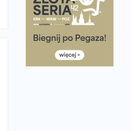
Praska 5k Run gospodarzem Mistrzostw Polski
Największy Bieg Powstania Warszawskiego w
historii. Ponad 12 tysięcy uczestników pobiegło
dla Bohaterów!
Tętno vs tempo – czym kierować się w
bieganiu?
Co ma dużo białka? Produkty, które warto
włączyć do diety
Rozbiegany Olsztyn szykuje się na weekend z
półmaratonem
Już w tę sobotę 35. Bieg Powstania
Warszawskiego. Wystartuje rekordowa liczba
uczestników
35. Bieg Powstania Warszawskiego – praktyczny
poradnik przed startem