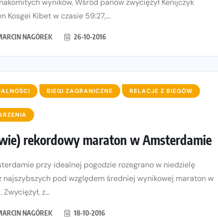
znakomitych wyników. Wśród panów zwyciężył Kenijczyk
n Kosgei Kibet w czasie 59:27,...
MARCIN NAGÓREK
26-10-2016
UALNOŚCI
BIEGI ZAGRANICZNE
RELACJE Z BIEGÓW
ARZENIA
wie) rekordowy maraton w Amsterdamie
erdamie przy idealnej pogodzie rozegrano w niedzielę
z najszybszych pod względem średniej wynikowej maraton w
. Zwyciężył, z...
MARCIN NAGÓREK
18-10-2016