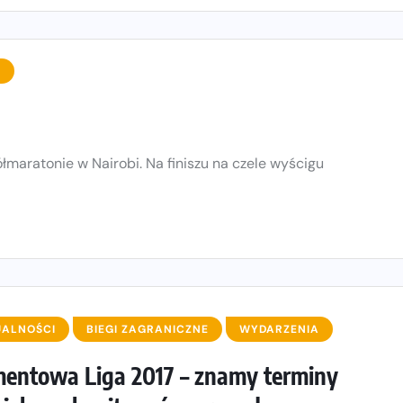
A
maratonie w Nairobi. Na finiszu na czele wyścigu
UALNOŚCI
BIEGI ZAGRANICZNE
WYDARZENIA
entowa Liga 2017 – znamy terminy