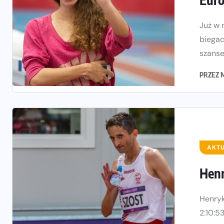
Już w 
biegac
szanse
PRZEZ
AKT
Henr
Henryk
2:10:5