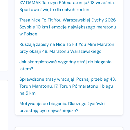
XV DAMAK Tarczyn Półmaraton już 13 września.
Sportowe święto dla całych rodzin
Trasa Nice To Fit You Warszawskiej Dychy 2026.
Szybkie 10 km i emocje największego maratonu
w Polsce
Ruszają zapisy na Nice To Fit You Mini Maraton
przy okazji 48. Maratonu Warszawskiego
Jak skompletować wygodny strój do biegania
latem?
Sprawdzone trasy wracają! Poznaj przebieg 43.
Toruń Maratonu, 17. Toruń Półmaratonu i biegu
na 5 km
Motywacja do biegania. Dlaczego życiówki
przestają być najważniejsze?
15. Półmaraton Dwóch Mostów. Jubileuszowa
edycja z rekordową pulą nagród i większym