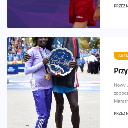
PRZEZ
AKT
Przy
Nowy J
zapocz
Marath
PRZEZ