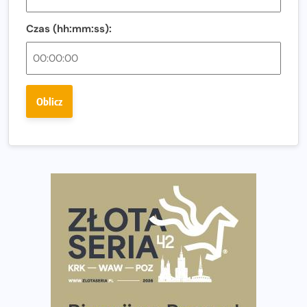
Regeneracja w bieganiu. Co warto o niej wiedzieć?
Czas (hh:mm:ss):
Ostatnie wolne miejsca na jubileuszowy Bieg
Fabrykanta. Organizatorzy odkrywają trasę dzień po
dniu.
Złota Seria 42 rośnie. Coraz więcej maratończyków
Oblicz
wybiera wyzwanie trzech największych maratonów w
Polsce
Praska 5k Run gospodarzem Mistrzostw Polski
Największy Bieg Powstania Warszawskiego w historii.
Ponad 12 tysięcy uczestników pobiegło dla Bohaterów!
Tętno vs tempo – czym kierować się w bieganiu?
Co ma dużo białka? Produkty, które warto włączyć do
diety
Rozbiegany Olsztyn szykuje się na weekend z
półmaratonem