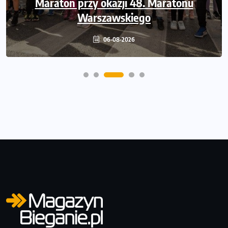
przebieg 43. Toruń Maratonu, 17. Toruń
Maraton przy okazji 48. Maratonu
Półmaratonu i biegu na 5 km
Warszawskiego
06-08-2026
06-08-2026