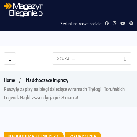
Zerknij na nasze sociale
Home
Nadchodzące imprezy
Ruszyły zapisy na biegi dziecięce w ramach Trylogii Toruńskich
Legend. Najbliższa edycja już 8 marca!
NADCHODZĄCE IMPREZY
WYDARZENIA