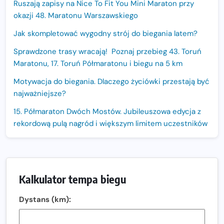
Ruszają zapisy na Nice To Fit You Mini Maraton przy
okazji 48. Maratonu Warszawskiego
Jak skompletować wygodny strój do biegania latem?
Sprawdzone trasy wracają! Poznaj przebieg 43. Toruń
Maratonu, 17. Toruń Półmaratonu i biegu na 5 km
Motywacja do biegania. Dlaczego życiówki przestają być
najważniejsze?
15. Półmaraton Dwóch Mostów. Jubileuszowa edycja z
rekordową pulą nagród i większym limitem uczestników
Trasa 48. Maratonu Warszawskiego odkryta.
Sprawdzony przebieg i profil stworzony do szybkiego
biegania
Kalkulator tempa biegu
Oficjalna koszulka LOTTO 25. Poznań Maratonu!
Dystans (km):
Amazfit Balance 3: Kompleksowe narzędzie dla biegacza
i zawodnika Hyrox?