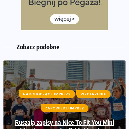
Już w tę sobotę 35. Bieg Powstania Warszawskiego.
Wystartuje rekordowa liczba uczestników
35. Bieg Powstania Warszawskiego – praktyczny
poradnik przed startem
Zobacz podobne
NADCHODZĄCE IMPREZY
NADCHODZĄCE IMPREZY
WYDARZENIA
WYDARZENIA
ZAPOWIEDZI IMPREZ
ZAPOWIEDZI IMPREZ
Ruszają zapisy na Nice To Fit You Mini
Sprawdzone trasy wracają! Poznaj