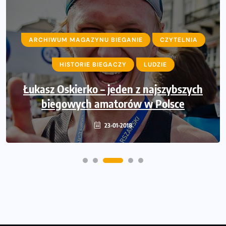
ARCHIWUM MAGAZYNU BIEGANIE
CZYTELNIA
ARCHIWUM MAGAZYNU BIEGANIE
HISTORIE BIEGACZY
LUDZIE
CZYTELNIA
Łukasz Oskierko – jeden z najszybszych
Biegowy Nowy Rok? Rozpocznij
prenumeratę Miesięcznika BIEGANIE!
biegowych amatorów w Polsce
05-01-2018
23-01-2018