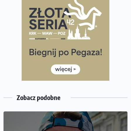
Regeneracja w bieganiu. Co warto o niej wiedzieć?
Ostatnie wolne miejsca na jubileuszowy Bieg
Fabrykanta. Organizatorzy odkrywają trasę dzień po
dniu.
Złota Seria 42 rośnie. Coraz więcej maratończyków
wybiera wyzwanie trzech największych maratonów w
Polsce
Praska 5k Run gospodarzem Mistrzostw Polski
Największy Bieg Powstania Warszawskiego w historii.
Ponad 12 tysięcy uczestników pobiegło dla Bohaterów!
Tętno vs tempo – czym kierować się w bieganiu?
Zobacz podobne