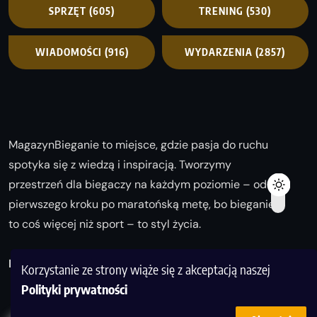
SPRZĘT
(605)
TRENING
(530)
WIADOMOŚCI
(916)
WYDARZENIA
(2857)
MagazynBieganie to miejsce, gdzie pasja do ruchu
spotyka się z wiedzą i inspiracją. Tworzymy
przestrzeń dla biegaczy na każdym poziomie – od
pierwszego kroku po maratońską metę, bo bieganie
to coś więcej niż sport – to styl życia.
Biegaj z nami i odkrywaj swoją najlepszą wersję!
Korzystanie ze strony wiąże się z akceptacją naszej
Polityki prywatności