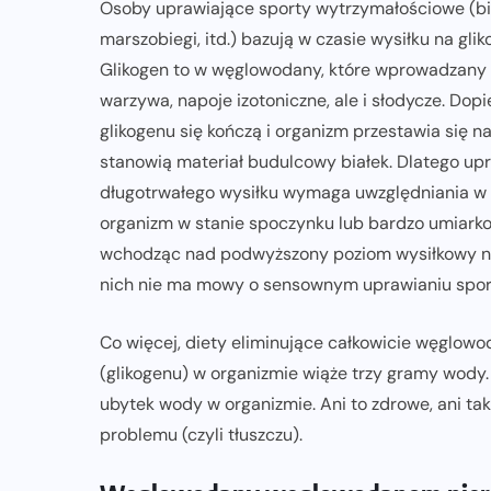
Osoby uprawiające sporty wytrzymałościowe (bie
marszobiegi, itd.) bazują w czasie wysiłku na gl
Glikogen to w węglowodany, które wprowadzany
warzywa, napoje izotoniczne, ale i słodycze. Do
glikogenu się kończą i organizm przestawia się 
stanowią materiał budulcowy białek. Dlatego u
długotrwałego wysiłku wymaga uwzględniania w 
organizm w stanie spoczynku lub bardzo umiarko
wchodząc nad podwyższony poziom wysiłkowy na
nich nie ma mowy o sensownym uprawianiu spo
Co więcej, diety eliminujące całkowicie węglo
(glikogenu) w organizmie wiąże trzy gramy wod
ubytek wody w organizmie. Ani to zdrowe, ani ta
problemu (czyli tłuszczu).