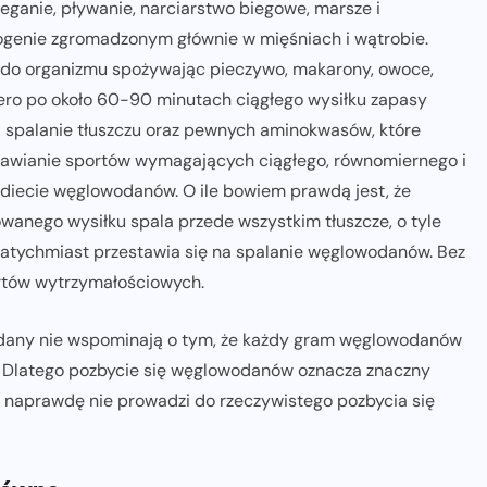
ganie, pływanie, narciarstwo biegowe, marsze i
ikogenie zgromadzonym głównie w mięśniach i wątrobie.
 do organizmu spożywając pieczywo, makarony, owoce,
piero po około 60-90 minutach ciągłego wysiłku zapasy
na spalanie tłuszczu oraz pewnych aminokwasów, które
prawianie sportów wymagających ciągłego, równomiernego i
diecie węglowodanów. O ile bowiem prawdą jest, że
wanego wysiłku spala przede wszystkim tłuszcze, o tyle
tychmiast przestawia się na spalanie węglowodanów. Bez
rtów wytrzymałościowych.
wodany nie wspominają o tym, że każdy gram węglowodanów
y. Dlatego pozbycie się węglowodanów oznacza znaczny
k naprawdę nie prowadzi do rzeczywistego pozbycia się