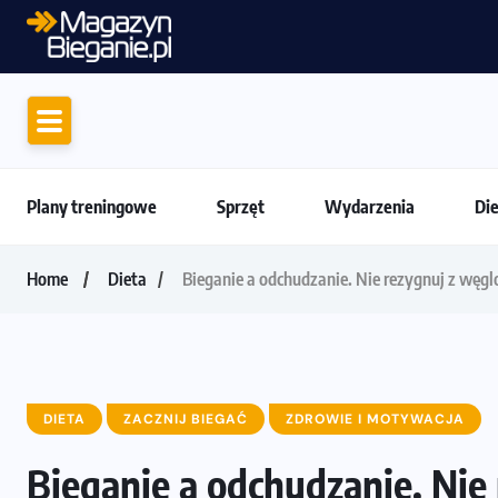
Motywacja do biegania. Dlaczego życiówki
Plany treningowe
Sprzęt
Wydarzenia
Di
Home
Dieta
Bieganie a odchudzanie. Nie rezygnuj z wę
DIETA
ZACZNIJ BIEGAĆ
ZDROWIE I MOTYWACJA
Bieganie a odchudzanie. Ni