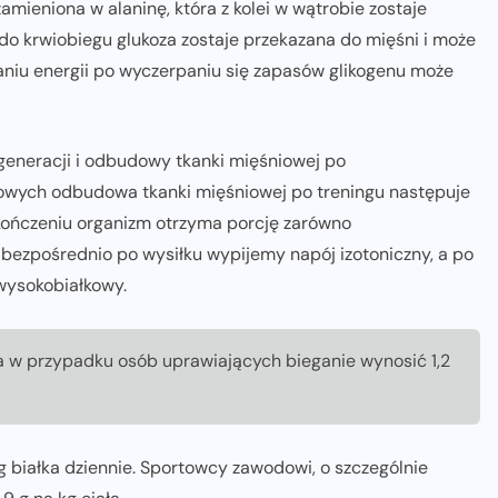
mieniona w alaninę, która z kolei w wątrobie zostaje
do krwiobiegu glukoza zostaje przekazana do mięśni i może
zaniu energii po wyczerpaniu się zapasów glikogenu może
generacji i odbudowy tkanki mięśniowej po
owych odbudowa tkanki mięśniowej po treningu następuje
zakończeniu organizm otrzyma porcję zarówno
li bezpośrednio po wysiłku wypijemy napój izotoniczny, a po
 wysokobiałkowy.
na w przypadku osób uprawiających bieganie wynosić 1,2
g białka dziennie. Sportowcy zawodowi, o szczególnie