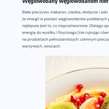
Węglowodany węglowodanom nie
Białe pieczywo, makaron, ciastka, słodycze i soki
DIETA
że energii w postaci węglowodanów poddanych p
najlepsze jest to, co nieprzetworzone. Dlateg
re
Co jeść przed treningiem i
energię do wysiłku i fizycznego (nie rujnując ró
zawodami, żeby mieć siłę na bieg?
na produktach pełnoziarnistych: ciemnym pieczy
warzywach, owocach.
13-07-2026