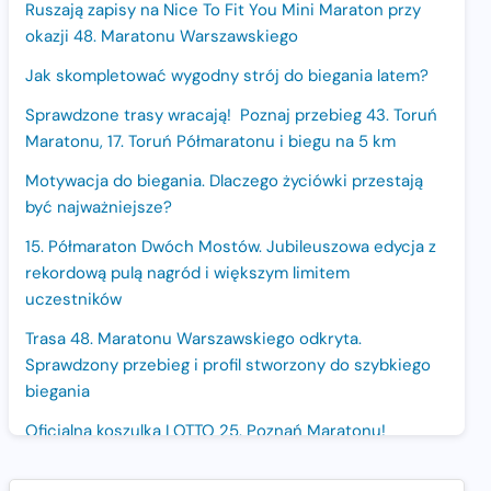
Ruszają zapisy na Nice To Fit You Mini Maraton przy
okazji 48. Maratonu Warszawskiego
Jak skompletować wygodny strój do biegania latem?
Sprawdzone trasy wracają! Poznaj przebieg 43. Toruń
Maratonu, 17. Toruń Półmaratonu i biegu na 5 km
Motywacja do biegania. Dlaczego życiówki przestają
być najważniejsze?
15. Półmaraton Dwóch Mostów. Jubileuszowa edycja z
rekordową pulą nagród i większym limitem
uczestników
Trasa 48. Maratonu Warszawskiego odkryta.
Sprawdzony przebieg i profil stworzony do szybkiego
biegania
Oficjalna koszulka LOTTO 25. Poznań Maratonu!
Amazfit Balance 3: Kompleksowe narzędzie dla