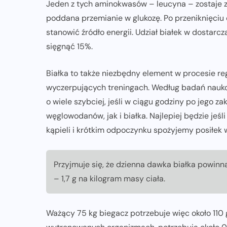
Jeden z tych aminokwasów – leucyna – zostaje za
poddana przemianie w glukozę. Po przeniknięciu 
stanowić źródło energii. Udział białek w dostarc
sięgnąć 15%.
Białka to także niezbędny element w procesie re
wyczerpujących treningach. Według badań nauk
o wiele szybciej, jeśli w ciągu godziny po jego 
węglowodanów, jak i białka. Najlepiej będzie jeś
kąpieli i krótkim odpoczynku spożyjemy posiłek
Przyjmuje się, że dzienna dawka białka powin
– 1,7 g na kilogram masy ciała.
Ważący 75 kg biegacz potrzebuje więc około 110 