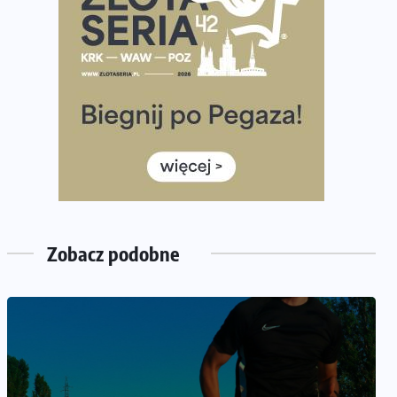
półmaratonem
Już w tę sobotę 35. Bieg Powstania Warszawskiego.
Wystartuje rekordowa liczba uczestników
35. Bieg Powstania Warszawskiego – praktyczny
poradnik przed startem
Ile razy w tygodniu biegać? 3 treningi wystarczą? Jak
często biegać, żeby robić postępy
Już w ten weekend! Przed nami Nocny Portowy
Maraton i Półmaraton Szczeciński. Wszystko, co warto
wiedzieć
Zobacz podobne