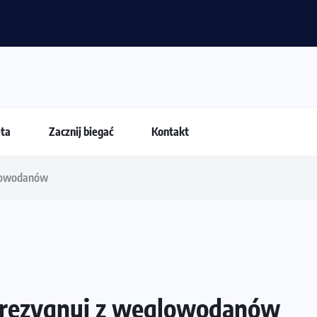
 przestają być najważniejsze?
eta
Zacznij biegać
Kontakt
glowodanów
e rezygnuj z węglowodanów