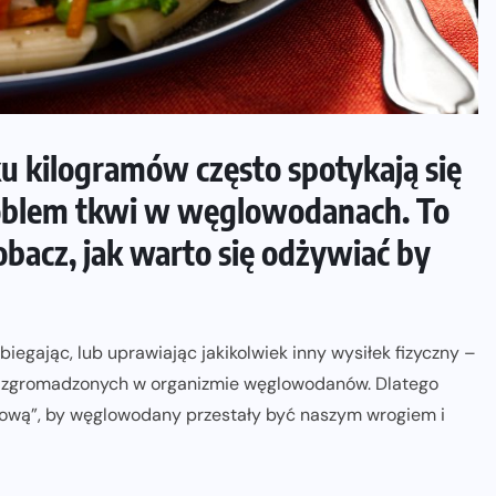
lku kilogramów często spotykają się
roblem tkwi w węglowodanach. To
obacz, jak warto się odżywiać by
iegając, lub uprawiając jakikolwiek inny wysiłek fizyczny –
yli zgromadzonych w organizmie węglowodanów. Dlatego
wową”, by węglowodany przestały być naszym wrogiem i