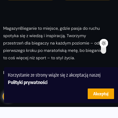
MagazynBieganie to miejsce, gdzie pasja do ruchu
spotyka się z wiedzą i inspiracją. Tworzymy
przestrzeń dla biegaczy na każdym poziomie – od
pierwszego kroku po maratońską metę, bo bieganie
to coś więcej niż sport – to styl życia.
Biegaj z nami i odkrywaj swoją najlepszą wersję!
Korzystanie ze strony wiąże się z akceptacją naszej
Polityki prywatności
Akceptuj
© Copyright 2025
magazynbieganie.pl
powered by