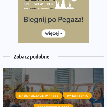
Tętno vs tempo – czym kierować się w bieganiu?
Co ma dużo białka? Produkty, które warto włączyć do
diety
Rozbiegany Olsztyn szykuje się na weekend z
półmaratonem
Już w tę sobotę 35. Bieg Powstania Warszawskiego.
Wystartuje rekordowa liczba uczestników
Zobacz podobne
NADCHODZĄCE IMPREZY
WYDARZENIA