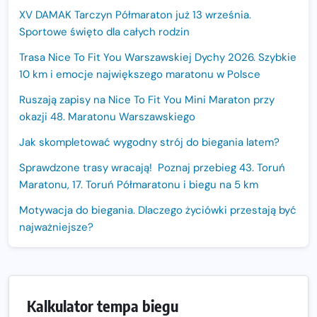
XV DAMAK Tarczyn Półmaraton już 13 września.
Sportowe święto dla całych rodzin
Trasa Nice To Fit You Warszawskiej Dychy 2026. Szybkie
10 km i emocje największego maratonu w Polsce
Ruszają zapisy na Nice To Fit You Mini Maraton przy
okazji 48. Maratonu Warszawskiego
Jak skompletować wygodny strój do biegania latem?
Sprawdzone trasy wracają! Poznaj przebieg 43. Toruń
Maratonu, 17. Toruń Półmaratonu i biegu na 5 km
Motywacja do biegania. Dlaczego życiówki przestają być
najważniejsze?
15. Półmaraton Dwóch Mostów. Jubileuszowa edycja z
rekordową pulą nagród i większym limitem uczestników
Trasa 48. Maratonu Warszawskiego odkryta.
Kalkulator tempa biegu
Sprawdzony przebieg i profil stworzony do szybkiego