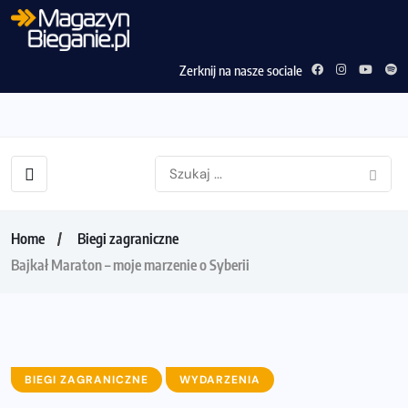
Zerknij na nasze sociale
Home
Biegi zagraniczne
Bajkał Maraton – moje marzenie o Syberii
BIEGI ZAGRANICZNE
WYDARZENIA