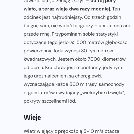
zawsze jest „przeciąg”. Czyli –
do tej pory
wiało, a teraz wieje dwa razy mocniej
. Ten
odcinek jest najtrudniejszy. Od trzech godzin
biegnę sam, nie widać biegaczy – ani za mną ani
przede mną. Przypominam sobie statystyki
dotyczące tego jeziora: 1500 metrów głębokości,
powierzchnia lodu wynosi 30 tys metrów
kwadratowych. Jestem około 7000 kilometrów
od domu. Krajobraz jest monotonny, jedynym
jego urozmaiceniem są chorągiewki,
wyznaczające każde 500 m trasy, samochody
organizatorów i wydający „wielorybie dźwięki”,
pokryty szczelinami lód.
Wieje
Wiatr wiejący z prędkością 5-10 m/s otacza