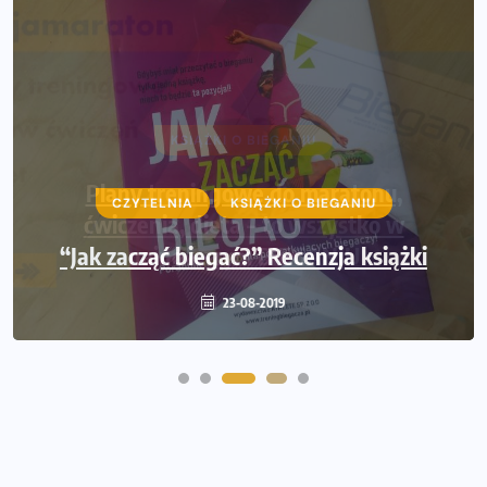
KSIĄŻKI O BIEGANIU
Plany treningowe do maratonu,
ćwiczenia, dieta – to wszystko w
najnowszym BIEGANIU
17-04-2019