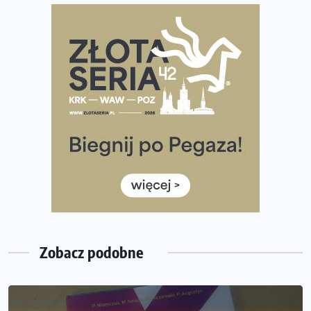
Praska 5k Run gospodarzem Mistrzostw Polski
Największy Bieg Powstania Warszawskiego w historii.
Ponad 12 tysięcy uczestników pobiegło dla Bohaterów!
Tętno vs tempo – czym kierować się w bieganiu?
Co ma dużo białka? Produkty, które warto włączyć do
diety
Rozbiegany Olsztyn szykuje się na weekend z
półmaratonem
Już w tę sobotę 35. Bieg Powstania Warszawskiego.
Wystartuje rekordowa liczba uczestników
Zobacz podobne