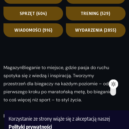
SPRZĘT
(604)
TRENING
(529)
WIADOMOŚCI
(916)
WYDARZENIA
(2855)
MagazynBieganie to miejsce, gdzie pasja do ruchu
spotyka się z wiedzą i inspiracją. Tworzymy
przestrzeń dla biegaczy na każdym poziomie – od
pierwszego kroku po maratońską metę, bo bieganie
to coś więcej niż sport – to styl życia.
Biegaj z nami i odkrywaj swoją najlepszą wersję!
Korzystanie ze strony wiąże się z akceptacją naszej
Polityki prywatności