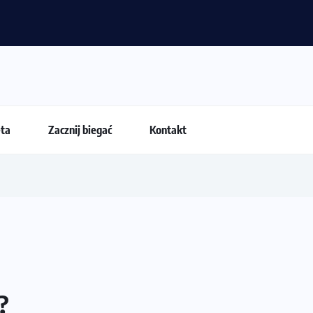
życiówki przestają być najważniejsze?
eta
Zacznij biegać
Kontakt
?