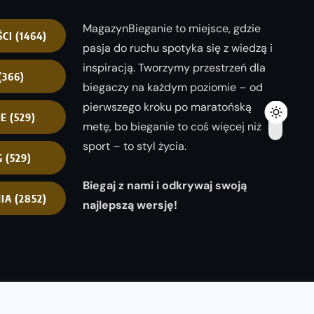
MagazynBieganie to miejsce, gdzie
ŚCI
(1464)
pasja do ruchu spotyka się z wiedzą i
inspiracją. Tworzymy przestrzeń dla
(366)
biegaczy na każdym poziomie – od
pierwszego kroku po maratońską
NE
(529)
metę, bo bieganie to coś więcej niż
sport – to styl życia.
G
(529)
Biegaj z nami i odkrywaj swoją
IA
(2852)
najlepszą wersję!
opyright 2025
magazynbieganie.pl
powered by
FoolProofSoft