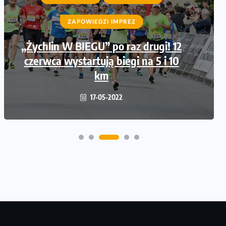
ZAPOWIEDZI IMPREZ
„Żychlin W BIEGU” po raz drugi! 12
czerwca wystartują biegi na 5 i 10
km
17-05-2022