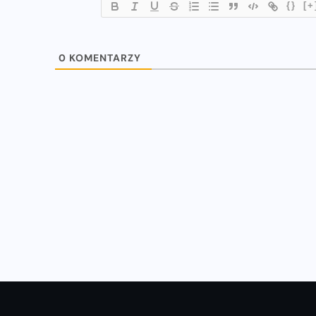
{}
[+
WIADOMOŚCI
0
KOMENTARZY
u
Natalia Kaczmarek i Ewa Swoboda
z nowymi rekordami!
16-07-2023