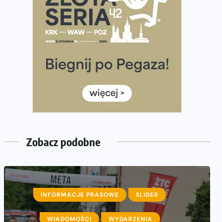
półmaratonem
Już w tę sobotę 35. Bieg Powstania Warszawskiego.
Wystartuje rekordowa liczba uczestników
35. Bieg Powstania Warszawskiego – praktyczny
poradnik przed startem
Ile razy w tygodniu biegać? 3 treningi wystarczą? Jak
często biegać, żeby robić postępy
Już w ten weekend! Przed nami Nocny Portowy
Maraton i Półmaraton Szczeciński. Wszystko, co warto
wiedzieć
Zobacz podobne
INFORMACJE PRASOWE
SLIDER
WIADOMOŚCI
WYDARZENIA