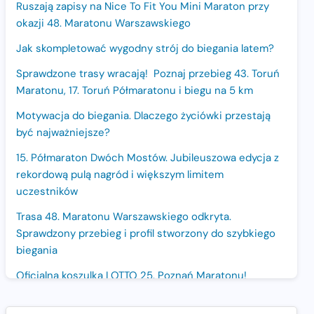
Ruszają zapisy na Nice To Fit You Mini Maraton przy
okazji 48. Maratonu Warszawskiego
Jak skompletować wygodny strój do biegania latem?
Sprawdzone trasy wracają! Poznaj przebieg 43. Toruń
Maratonu, 17. Toruń Półmaratonu i biegu na 5 km
Motywacja do biegania. Dlaczego życiówki przestają
być najważniejsze?
15. Półmaraton Dwóch Mostów. Jubileuszowa edycja z
rekordową pulą nagród i większym limitem
uczestników
Trasa 48. Maratonu Warszawskiego odkryta.
Sprawdzony przebieg i profil stworzony do szybkiego
biegania
Oficjalna koszulka LOTTO 25. Poznań Maratonu!
Amazfit Balance 3: Kompleksowe narzędzie dla