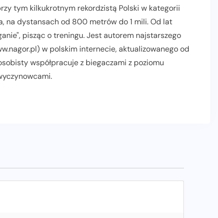
zy tym kilkukrotnym rekordzistą Polski w kategorii
, na dystansach od 800 metrów do 1 mili. Od lat
nie", pisząc o treningu. Jest autorem najstarszego
.nagor.pl) w polskim internecie, aktualizowanego od
 osobisty współpracuje z biegaczami z poziomu
 wyczynowcami.
AKTUALNOŚCI
INFORMACJE PRASOWE
POLECANE
PROMOCJE
RELACJE Z BIEGÓW
SLIDER