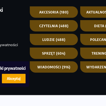
ki
AKCESORIA
(180)
AKTUALNO
CZYTELNIA
(488)
DIETA
LUDZIE
(488)
POLECA
rywatności
SPRZĘT
(604)
TRENIN
WIADOMOŚCI
(916)
WYDARZEN
yki prywatności
Akceptuj
© C