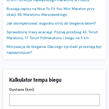
10 km i emocje największego maratonu w Polsce
Ruszają zapisy na Nice To Fit You Mini Maraton przy
okazji 48. Maratonu Warszawskiego
Jak skompletować wygodny strój do biegania latem?
Sprawdzone trasy wracają! Poznaj przebieg 43. Toruń
Maratonu, 17. Toruń Półmaratonu i biegu na 5 km
Motywacja do biegania. Dlaczego życiówki przestają być
najważniejsze?
15. Półmaraton Dwóch Mostów. Jubileuszowa edycja z
rekordową pulą nagród i większym limitem uczestników
Trasa 48. Maratonu Warszawskiego odkryta.
Kalkulator tempa biegu
Sprawdzony przebieg i profil stworzony do szybkiego
biegania
Dystans (km):
Oficjalna koszulka LOTTO 25. Poznań Maratonu!
Amazfit Balance 3: Kompleksowe narzędzie dla biegacza