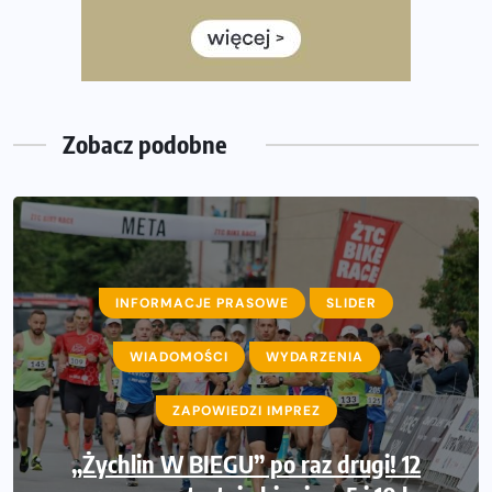
półmaratonem
Już w tę sobotę 35. Bieg Powstania Warszawskiego.
Wystartuje rekordowa liczba uczestników
Zobacz podobne
INFORMACJE PRASOWE
SLIDER
AKTUALNOŚCI
WIADOMOŚCI
INFORMACJE PRASOWE
WYDARZENIA
WIADOMOŚCI
ZAPOWIEDZI IMPREZ
WYDARZENIA
Międzynarodowe gwiazdy lekkiej atletyki
„Żychlin W BIEGU” po raz drugi! 12