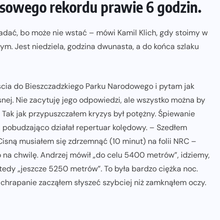
sowego rekordu prawie 6 godzin.
 siadać, bo może nie wstać – mówi Kamil Klich, gdy stoimy w
. Jest niedziela, godzina dwunasta, a do końca szlaku
ścia do Bieszczadzkiego Parku Narodowego i pytam jak
snej. Nie zacytuję jego odpowiedzi, ale wszystko można by
. Tak jak przypuszczałem kryzys był potężny. Śpiewanie
 pobudzająco działał repertuar kolędowy. – Szedłem
Cisną musiałem się zdrzemnąć (10 minut) na folii NRC –
 na chwilę. Andrzej mówił „do celu 5400 metrów”, idziemy,
wtedy „jeszcze 5250 metrów”. To była bardzo ciężka noc.
chrapanie zacząłem słyszeć szybciej niż zamknąłem oczy.