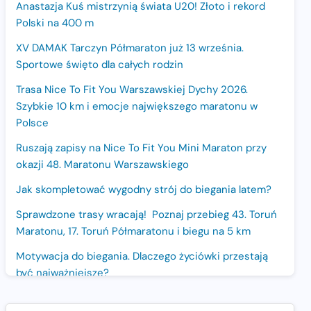
Anastazja Kuś mistrzynią świata U20! Złoto i rekord
Polski na 400 m
XV DAMAK Tarczyn Półmaraton już 13 września.
Sportowe święto dla całych rodzin
Trasa Nice To Fit You Warszawskiej Dychy 2026.
Szybkie 10 km i emocje największego maratonu w
Polsce
Ruszają zapisy na Nice To Fit You Mini Maraton przy
okazji 48. Maratonu Warszawskiego
Jak skompletować wygodny strój do biegania latem?
Sprawdzone trasy wracają! Poznaj przebieg 43. Toruń
Maratonu, 17. Toruń Półmaratonu i biegu na 5 km
Motywacja do biegania. Dlaczego życiówki przestają
być najważniejsze?
15. Półmaraton Dwóch Mostów. Jubileuszowa edycja z