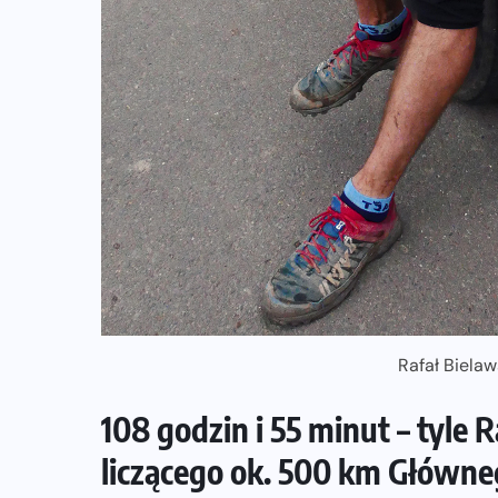
ZAPOWIEDZI IMPREZ
XV DAMAK Tarczyn Półmaraton już
13 września. Sportowe święto dla
 m
całych rodzin
07-08-2026
Rafał Bielaw
108 godzin i 55 minut – tyle 
liczącego ok. 500 km Główne