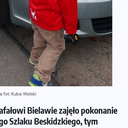
ZAPOWIEDZI IMPREZ
Trasa Nice To Fit You Warszawskiej
Dychy 2026. Szybkie 10 km i emocje
największego maratonu w Polsce
07-08-2026
a fot: Kuba Wolski
Rafałowi Bielawie zajęło pokonanie
go Szlaku Beskidzkiego, tym