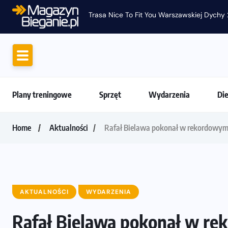
Trasa Nice To Fit You Warszawskiej Dychy 
Plany treningowe
Sprzęt
Wydarzenia
Di
Home
Aktualności
Rafał Bielawa pokonał w rekordowym 
AKTUALNOŚCI
WYDARZENIA
Rafał Bielawa pokonał w re