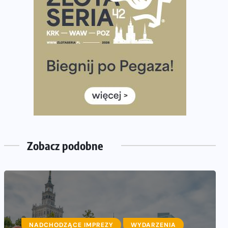
Praska 5k Run gospodarzem Mistrzostw Polski
Największy Bieg Powstania Warszawskiego w historii.
Ponad 12 tysięcy uczestników pobiegło dla Bohaterów!
Tętno vs tempo – czym kierować się w bieganiu?
Co ma dużo białka? Produkty, które warto włączyć do
diety
Rozbiegany Olsztyn szykuje się na weekend z
półmaratonem
Już w tę sobotę 35. Bieg Powstania Warszawskiego.
Wystartuje rekordowa liczba uczestników
Zobacz podobne
NADCHODZĄCE IMPREZY
WYDARZENIA