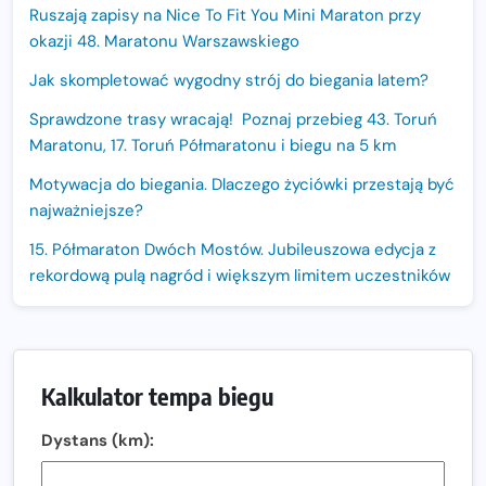
Ruszają zapisy na Nice To Fit You Mini Maraton przy
okazji 48. Maratonu Warszawskiego
Jak skompletować wygodny strój do biegania latem?
Sprawdzone trasy wracają! Poznaj przebieg 43. Toruń
Maratonu, 17. Toruń Półmaratonu i biegu na 5 km
Motywacja do biegania. Dlaczego życiówki przestają być
najważniejsze?
15. Półmaraton Dwóch Mostów. Jubileuszowa edycja z
rekordową pulą nagród i większym limitem uczestników
Trasa 48. Maratonu Warszawskiego odkryta.
Sprawdzony przebieg i profil stworzony do szybkiego
biegania
Kalkulator tempa biegu
Oficjalna koszulka LOTTO 25. Poznań Maratonu!
Dystans (km):
Amazfit Balance 3: Kompleksowe narzędzie dla biegacza
i zawodnika Hyrox?