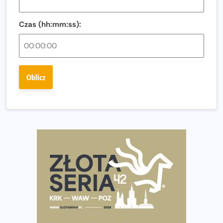
Regeneracja w bieganiu. Co warto o niej wiedzieć?
Czas (hh:mm:ss):
Ostatnie wolne miejsca na jubileuszowy Bieg
Fabrykanta. Organizatorzy odkrywają trasę dzień po
dniu.
Złota Seria 42 rośnie. Coraz więcej maratończyków
Oblicz
wybiera wyzwanie trzech największych maratonów w
Polsce
Praska 5k Run gospodarzem Mistrzostw Polski
Największy Bieg Powstania Warszawskiego w historii.
Ponad 12 tysięcy uczestników pobiegło dla Bohaterów!
Tętno vs tempo – czym kierować się w bieganiu?
Co ma dużo białka? Produkty, które warto włączyć do
diety
Rozbiegany Olsztyn szykuje się na weekend z
półmaratonem