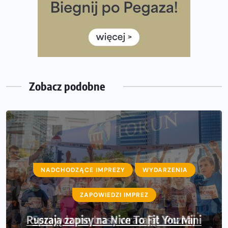
Już w tę sobotę 35. Bieg Powstania Warszawskiego.
Wystartuje rekordowa liczba uczestników
35. Bieg Powstania Warszawskiego – praktyczny
poradnik przed startem
Zobacz podobne
NADCHODZĄCE IMPREZY
WYDARZENIA
ZAPOWIEDZI IMPREZ
Sprawdzone trasy wracają! Poznaj