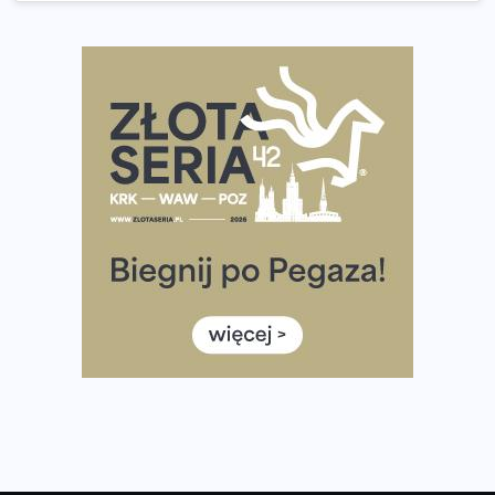
wybiera wyzwanie trzech największych maratonów w
Polsce
Praska 5k Run gospodarzem Mistrzostw Polski
Największy Bieg Powstania Warszawskiego w historii.
Ponad 12 tysięcy uczestników pobiegło dla Bohaterów!
Tętno vs tempo – czym kierować się w bieganiu?
Co ma dużo białka? Produkty, które warto włączyć do
diety
Rozbiegany Olsztyn szykuje się na weekend z
półmaratonem
Już w tę sobotę 35. Bieg Powstania Warszawskiego.
Wystartuje rekordowa liczba uczestników