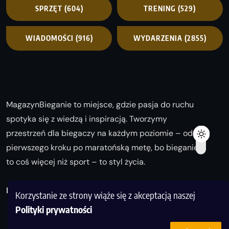
SPRZĘT
(604)
TRENING
(529)
WIADOMOŚCI
(916)
WYDARZENIA
(2855)
MagazynBieganie to miejsce, gdzie pasja do ruchu
spotyka się z wiedzą i inspiracją. Tworzymy
przestrzeń dla biegaczy na każdym poziomie – od
pierwszego kroku po maratońską metę, bo bieganie
to coś więcej niż sport – to styl życia.
Biegaj z nami i odkrywaj swoją najlepszą wersję!
Korzystanie ze strony wiąże się z akceptacją naszej
Polityki prywatności