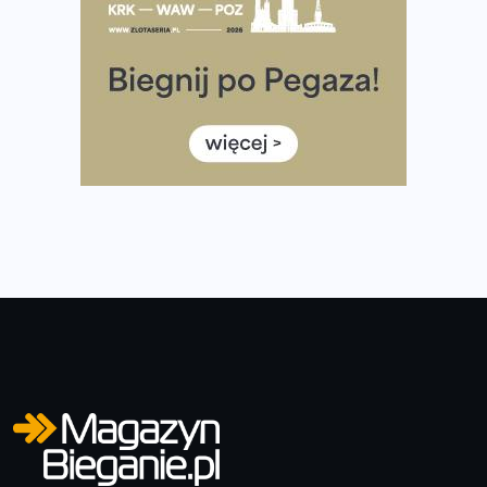
35. Bieg Powstania Warszawskiego – praktyczny
poradnik przed startem
Ile razy w tygodniu biegać? 3 treningi wystarczą? Jak
często biegać, żeby robić postępy
Już w ten weekend! Przed nami Nocny Portowy Maraton
i Półmaraton Szczeciński. Wszystko, co warto wiedzieć