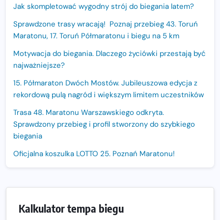
Jak skompletować wygodny strój do biegania latem?
Sprawdzone trasy wracają! Poznaj przebieg 43. Toruń
Maratonu, 17. Toruń Półmaratonu i biegu na 5 km
Motywacja do biegania. Dlaczego życiówki przestają być
najważniejsze?
15. Półmaraton Dwóch Mostów. Jubileuszowa edycja z
rekordową pulą nagród i większym limitem uczestników
Trasa 48. Maratonu Warszawskiego odkryta.
Sprawdzony przebieg i profil stworzony do szybkiego
biegania
Oficjalna koszulka LOTTO 25. Poznań Maratonu!
Amazfit Balance 3: Kompleksowe narzędzie dla biegacza
i zawodnika Hyrox?
Regeneracja w bieganiu. Co warto o niej wiedzieć?
Kalkulator tempa biegu
Ostatnie wolne miejsca na jubileuszowy Bieg