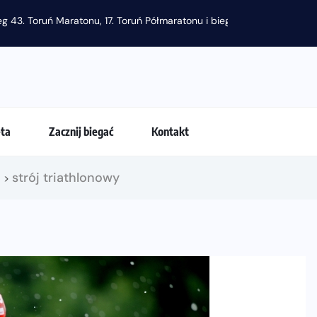
g 43. Toruń Maratonu, 17. Toruń Półmaratonu i biegu na 5 km
eta
Zacznij biegać
Kontakt
!
strój triathlonowy
>