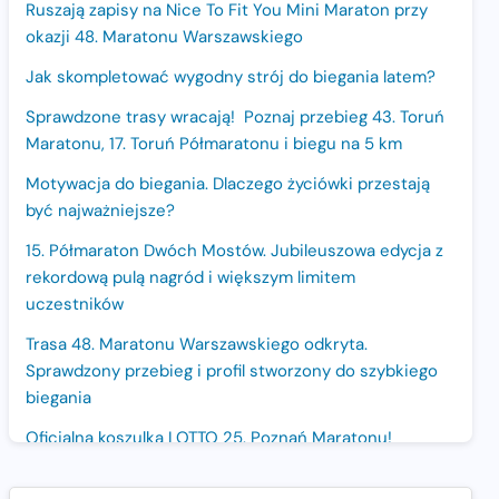
Ruszają zapisy na Nice To Fit You Mini Maraton przy
okazji 48. Maratonu Warszawskiego
Jak skompletować wygodny strój do biegania latem?
Sprawdzone trasy wracają! Poznaj przebieg 43. Toruń
Maratonu, 17. Toruń Półmaratonu i biegu na 5 km
Motywacja do biegania. Dlaczego życiówki przestają
być najważniejsze?
15. Półmaraton Dwóch Mostów. Jubileuszowa edycja z
rekordową pulą nagród i większym limitem
uczestników
Trasa 48. Maratonu Warszawskiego odkryta.
Sprawdzony przebieg i profil stworzony do szybkiego
biegania
Oficjalna koszulka LOTTO 25. Poznań Maratonu!
Amazfit Balance 3: Kompleksowe narzędzie dla