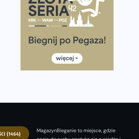
półmaratonem
Już w tę sobotę 35. Bieg Powstania Warszawskiego.
Wystartuje rekordowa liczba uczestników
35. Bieg Powstania Warszawskiego – praktyczny
poradnik przed startem
Ile razy w tygodniu biegać? 3 treningi wystarczą? Jak
często biegać, żeby robić postępy
Już w ten weekend! Przed nami Nocny Portowy
Maraton i Półmaraton Szczeciński. Wszystko, co warto
wiedzieć
MagazynBieganie to miejsce, gdzie
ŚCI
(1464)