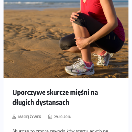
Uporczywe skurcze mięśni na
długich dystansach
MACIEJ ŻYWEK
29-10-2014
Skurcze to zmora zawodników startujących na