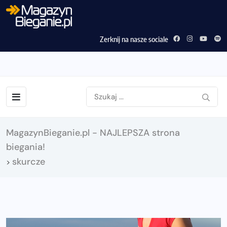
Zerknij na nasze sociale
MagazynBieganie.pl - NAJLEPSZA strona
biegania!
skurcze
>