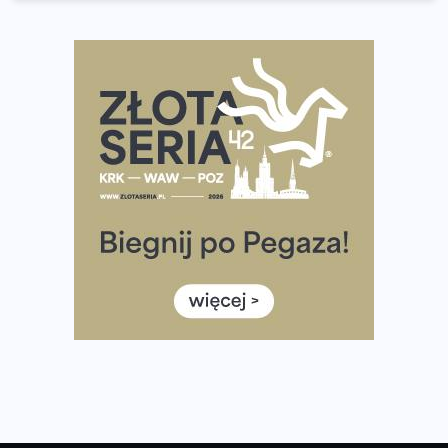
wybiera wyzwanie trzech największych maratonów w
Polsce
Praska 5k Run gospodarzem Mistrzostw Polski
Największy Bieg Powstania Warszawskiego w historii.
Ponad 12 tysięcy uczestników pobiegło dla Bohaterów!
Tętno vs tempo – czym kierować się w bieganiu?
Co ma dużo białka? Produkty, które warto włączyć do
diety
Rozbiegany Olsztyn szykuje się na weekend z
półmaratonem
Już w tę sobotę 35. Bieg Powstania Warszawskiego.
Wystartuje rekordowa liczba uczestników