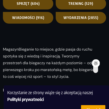
SPRZĘT
(604)
TRENING
(529)
WIADOMOŚCI
(916)
WYDARZENIA
(2855)
MagazynBieganie to miejsce, gdzie pasja do ruchu
spotyka się z wiedzą i inspiracją. Tworzymy
przestrzeń dla biegaczy na każdym poziomie – od
pierwszego kroku po maratońską metę, bo bieganie
to coś więcej niż sport – to styl życia.
Biegaj z nami i odkrywaj swoją najlepszą wersję!
Korzystanie ze strony wiąże się z akceptacją naszej
Polityki prywatności