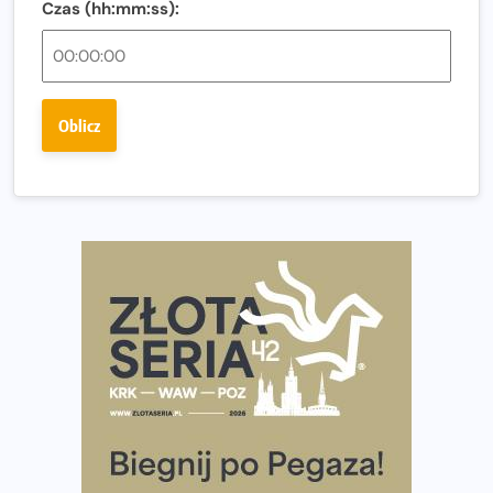
Czas (hh:mm:ss):
Ostatnie wolne miejsca na jubileuszowy Bieg
Fabrykanta. Organizatorzy odkrywają trasę dzień po
dniu.
Złota Seria 42 rośnie. Coraz więcej maratończyków
Oblicz
wybiera wyzwanie trzech największych maratonów w
Polsce
Praska 5k Run gospodarzem Mistrzostw Polski
Największy Bieg Powstania Warszawskiego w historii.
Ponad 12 tysięcy uczestników pobiegło dla Bohaterów!
Tętno vs tempo – czym kierować się w bieganiu?
Co ma dużo białka? Produkty, które warto włączyć do
diety
Rozbiegany Olsztyn szykuje się na weekend z
półmaratonem
Już w tę sobotę 35. Bieg Powstania Warszawskiego.