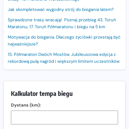
Jak skompletować wygodny strój do biegania latem?
Sprawdzone trasy wracają! Poznaj przebieg 43. Toruń
Maratonu, 17. Toruń Półmaratonu i biegu na 5 km
Motywacja do biegania. Dlaczego życiówki przestają być
najważniejsze?
15. Półmaraton Dwóch Mostów. Jubileuszowa edycja z
rekordową pulą nagród i większym limitem uczestników
Trasa 48. Maratonu Warszawskiego odkryta.
Sprawdzony przebieg i profil stworzony do szybkiego
biegania
Kalkulator tempa biegu
Oficjalna koszulka LOTTO 25. Poznań Maratonu!
Dystans (km):
Amazfit Balance 3: Kompleksowe narzędzie dla biegacza
i zawodnika Hyrox?
Regeneracja w bieganiu. Co warto o niej wiedzieć?