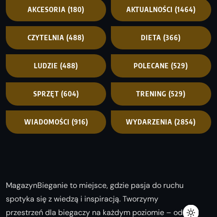
AKCESORIA
(180)
AKTUALNOŚCI
(1464)
CZYTELNIA
(488)
DIETA
(366)
LUDZIE
(488)
POLECANE
(529)
SPRZĘT
(604)
TRENING
(529)
WIADOMOŚCI
(916)
WYDARZENIA
(2854)
MagazynBieganie to miejsce, gdzie pasja do ruchu
spotyka się z wiedzą i inspiracją. Tworzymy
przestrzeń dla biegaczy na każdym poziomie – od