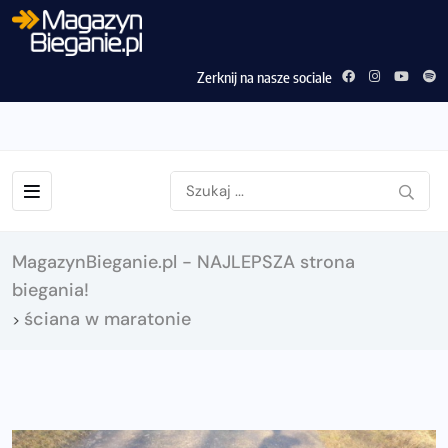
Zerknij na nasze sociale
MagazynBieganie.pl - NAJLEPSZA strona
biegania!
ściana w maratonie
>