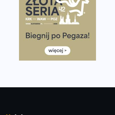
Co ma dużo białka? Produkty, które warto włączyć do
diety
Rozbiegany Olsztyn szykuje się na weekend z
półmaratonem
Już w tę sobotę 35. Bieg Powstania Warszawskiego.
Wystartuje rekordowa liczba uczestników
35. Bieg Powstania Warszawskiego – praktyczny
poradnik przed startem