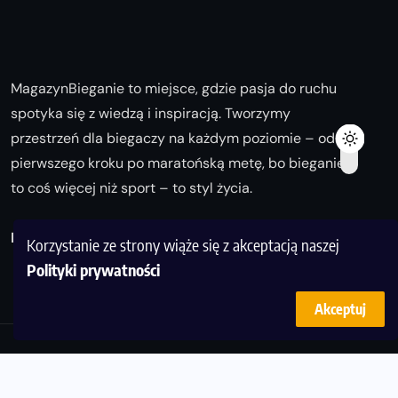
MagazynBieganie to miejsce, gdzie pasja do ruchu
spotyka się z wiedzą i inspiracją. Tworzymy
przestrzeń dla biegaczy na każdym poziomie – od
pierwszego kroku po maratońską metę, bo bieganie
to coś więcej niż sport – to styl życia.
Biegaj z nami i odkrywaj swoją najlepszą wersję!
Korzystanie ze strony wiąże się z akceptacją naszej
Polityki prywatności
Akceptuj
© Copyright 2025
magazynbieganie.pl
powered by
FoolProofSoft