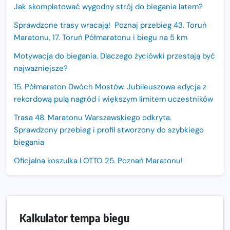
Jak skompletować wygodny strój do biegania latem?
Sprawdzone trasy wracają! Poznaj przebieg 43. Toruń
Maratonu, 17. Toruń Półmaratonu i biegu na 5 km
Motywacja do biegania. Dlaczego życiówki przestają być
najważniejsze?
15. Półmaraton Dwóch Mostów. Jubileuszowa edycja z
rekordową pulą nagród i większym limitem uczestników
Trasa 48. Maratonu Warszawskiego odkryta.
Sprawdzony przebieg i profil stworzony do szybkiego
biegania
Oficjalna koszulka LOTTO 25. Poznań Maratonu!
Amazfit Balance 3: Kompleksowe narzędzie dla biegacza
i zawodnika Hyrox?
Regeneracja w bieganiu. Co warto o niej wiedzieć?
Kalkulator tempa biegu
Ostatnie wolne miejsca na jubileuszowy Bieg