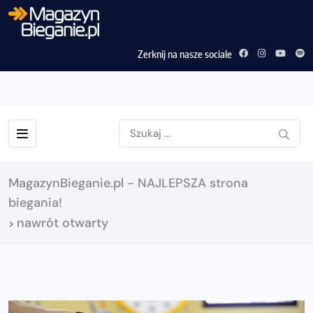
Zerknij na nasze sociale
MagazynBieganie.pl - NAJLEPSZA strona
biegania!
nawrót otwarty
>