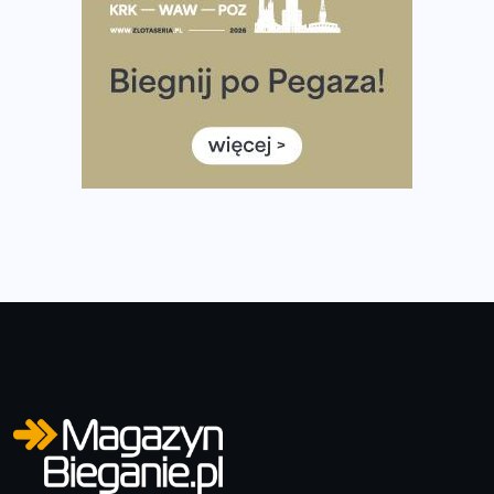
35. Bieg Powstania Warszawskiego – praktyczny
poradnik przed startem
Ile razy w tygodniu biegać? 3 treningi wystarczą? Jak
często biegać, żeby robić postępy
Już w ten weekend! Przed nami Nocny Portowy Maraton
i Półmaraton Szczeciński. Wszystko, co warto wiedzieć