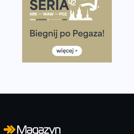
Tętno vs tempo – czym kierować się w bieganiu?
Co ma dużo białka? Produkty, które warto włączyć do
diety
Rozbiegany Olsztyn szykuje się na weekend z
półmaratonem
Już w tę sobotę 35. Bieg Powstania Warszawskiego.
Wystartuje rekordowa liczba uczestników