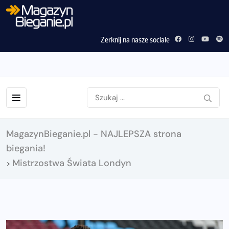
Zerknij na nasze sociale
MagazynBieganie.pl - NAJLEPSZA strona
biegania!
Mistrzostwa Świata Londyn
>