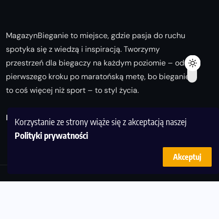
MagazynBieganie to miejsce, gdzie pasja do ruchu
spotyka się z wiedzą i inspiracją. Tworzymy
przestrzeń dla biegaczy na każdym poziomie – od
pierwszego kroku po maratońską metę, bo bieganie
to coś więcej niż sport – to styl życia.
Biegaj z nami i odkrywaj swoją najlepszą wersję!
Korzystanie ze strony wiąże się z akceptacją naszej
Polityki prywatności
Akceptuj
© Copyright 2025
magazynbieganie.pl
powered by
FoolProofSoft