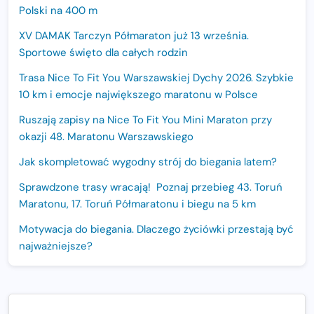
Polski na 400 m
XV DAMAK Tarczyn Półmaraton już 13 września.
Sportowe święto dla całych rodzin
Trasa Nice To Fit You Warszawskiej Dychy 2026. Szybkie
10 km i emocje największego maratonu w Polsce
Ruszają zapisy na Nice To Fit You Mini Maraton przy
okazji 48. Maratonu Warszawskiego
Jak skompletować wygodny strój do biegania latem?
Sprawdzone trasy wracają! Poznaj przebieg 43. Toruń
Maratonu, 17. Toruń Półmaratonu i biegu na 5 km
Motywacja do biegania. Dlaczego życiówki przestają być
najważniejsze?
15. Półmaraton Dwóch Mostów. Jubileuszowa edycja z
rekordową pulą nagród i większym limitem uczestników
Trasa 48. Maratonu Warszawskiego odkryta.